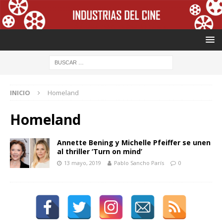
INICIO
Homeland
Homeland
Annette Bening y Michelle Pfeiffer se unen
al thriller ‘Turn on mind’
13 mayo, 2019
Pablo Sancho París
0