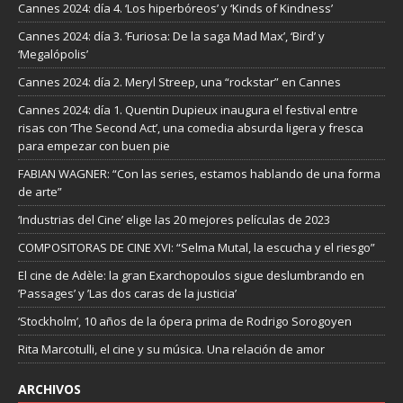
Cannes 2024: día 4. ‘Los hiperbóreos’ y ‘Kinds of Kindness’
Cannes 2024: día 3. ‘Furiosa: De la saga Mad Max’, ‘Bird’ y
‘Megalópolis’
Cannes 2024: día 2. Meryl Streep, una “rockstar” en Cannes
Cannes 2024: día 1. Quentin Dupieux inaugura el festival entre
risas con ‘The Second Act’, una comedia absurda ligera y fresca
para empezar con buen pie
FABIAN WAGNER: “Con las series, estamos hablando de una forma
de arte”
‘Industrias del Cine’ elige las 20 mejores películas de 2023
COMPOSITORAS DE CINE XVI: “Selma Mutal, la escucha y el riesgo”
El cine de Adèle: la gran Exarchopoulos sigue deslumbrando en
’Passages’ y ’Las dos caras de la justicia’
‘Stockholm’, 10 años de la ópera prima de Rodrigo Sorogoyen
Rita Marcotulli, el cine y su música. Una relación de amor
ARCHIVOS