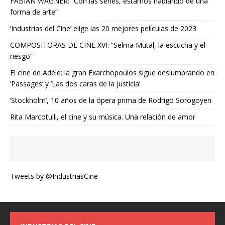
FABIAN WAGNER: “Con las series, estamos hablando de una
forma de arte”
‘Industrias del Cine’ elige las 20 mejores películas de 2023
COMPOSITORAS DE CINE XVI: “Selma Mutal, la escucha y el
riesgo”
El cine de Adèle: la gran Exarchopoulos sigue deslumbrando en
’Passages’ y ’Las dos caras de la justicia’
‘Stockholm’, 10 años de la ópera prima de Rodrigo Sorogoyen
Rita Marcotulli, el cine y su música. Una relación de amor
Tweets by @IndustriasCine