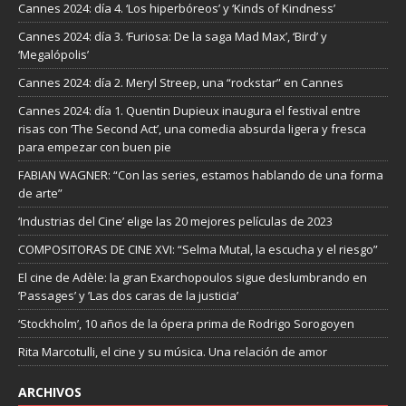
Cannes 2024: día 4. ‘Los hiperbóreos’ y ‘Kinds of Kindness’
Cannes 2024: día 3. ‘Furiosa: De la saga Mad Max’, ‘Bird’ y
‘Megalópolis’
Cannes 2024: día 2. Meryl Streep, una “rockstar” en Cannes
Cannes 2024: día 1. Quentin Dupieux inaugura el festival entre
risas con ‘The Second Act’, una comedia absurda ligera y fresca
para empezar con buen pie
FABIAN WAGNER: “Con las series, estamos hablando de una forma
de arte”
‘Industrias del Cine’ elige las 20 mejores películas de 2023
COMPOSITORAS DE CINE XVI: “Selma Mutal, la escucha y el riesgo”
El cine de Adèle: la gran Exarchopoulos sigue deslumbrando en
’Passages’ y ’Las dos caras de la justicia’
‘Stockholm’, 10 años de la ópera prima de Rodrigo Sorogoyen
Rita Marcotulli, el cine y su música. Una relación de amor
ARCHIVOS