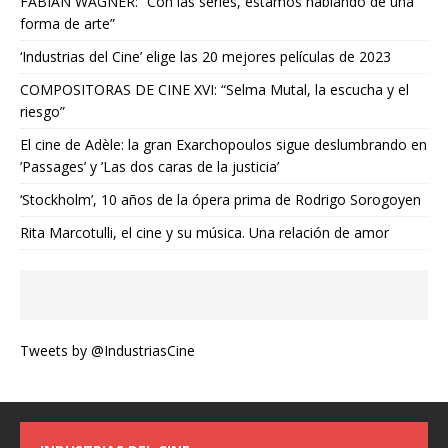
FABIAN WAGNER: “Con las series, estamos hablando de una
forma de arte”
‘Industrias del Cine’ elige las 20 mejores películas de 2023
COMPOSITORAS DE CINE XVI: “Selma Mutal, la escucha y el
riesgo”
El cine de Adèle: la gran Exarchopoulos sigue deslumbrando en
’Passages’ y ’Las dos caras de la justicia’
‘Stockholm’, 10 años de la ópera prima de Rodrigo Sorogoyen
Rita Marcotulli, el cine y su música. Una relación de amor
Tweets by @IndustriasCine