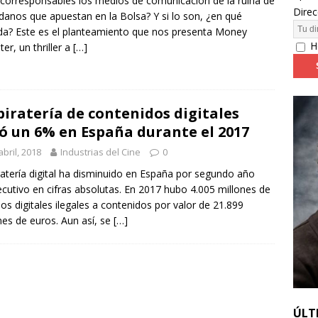
corresponsables los medios de comunicación de la ruina de
Direc
danos que apuestan en la Bolsa? Y si lo son, ¿en qué
a? Este es el planteamiento que nos presenta Money
24: día 4. ‘Los hiperbóreos’ y ‘Kinds of Kindness’
FESTIVALES
H
er, un thriller a
[…]
piratería de contenidos digitales
ó un 6% en España durante el 2017
abril, 2018
Industrias del Cine
0
ratería digital ha disminuido en España por segundo año
cutivo en cifras absolutas. En 2017 hubo 4.005 millones de
os digitales ilegales a contenidos por valor de 21.899
nes de euros. Aun así, se
[…]
ÚLT