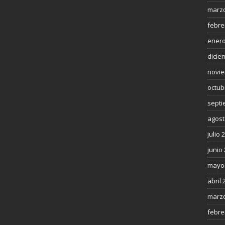
marzo
febre
enero
dicie
novie
octub
septi
agost
julio 
junio
mayo
abril 
marzo
febre