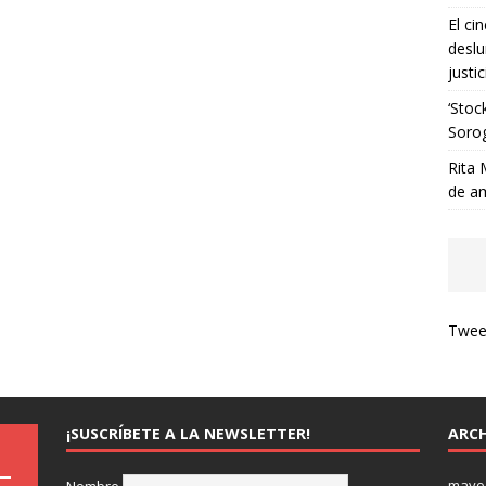
El ci
deslu
justic
‘Stoc
Soro
Rita 
de a
Tweet
¡SUSCRÍBETE A LA NEWSLETTER!
ARCH
mayo