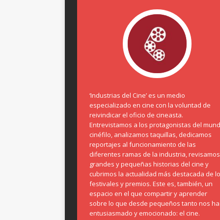
‘Industrias del Cine’ es un medio
especializado en cine con la voluntad de
reivindicar el oficio de cineasta.
Entrevistamos a los protagonistas del mun
cinéfilo, analizamos taquillas, dedicamos
reportajes al funcionamiento de las
diferentes ramas de la industria, revisamos
grandes y pequeñas historias del cine y
cubrimos la actualidad más destacada de l
festivales y premios. Este es, también, un
espacio en el que compartir y aprender
sobre lo que desde pequeños tanto nos ha
entusiasmado y emocionado: el cine.