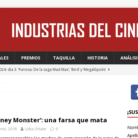
ALES
PREMIOS
TAQUILLA
HISTORIA
ANÁLISI
24: día 3. ‘Furiosa: De la saga Mad Max’, ‘Bird’ y ‘Megalópolis’
24: día 2. Meryl Streep, una “rockstar” en Cannes
FESTIVALES
24: día 1. Quentin Dupieux inaugura el festival entre risas con
dia absurda ligera y fresca para empezar con buen pie
¡SU
ney Monster’: una farsa que mata
Nom
unio, 2018
Lídia Oñate
0
 WAGNER: “Con las series, estamos hablando de una forma de
Apell