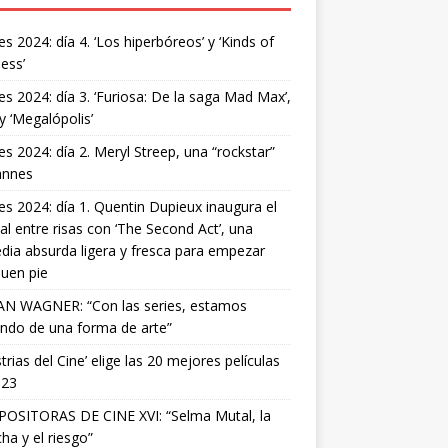
s 2024: día 4. ‘Los hiperbóreos’ y ‘Kinds of
ess’
s 2024: día 3. ‘Furiosa: De la saga Mad Max’,
 y ‘Megalópolis’
s 2024: día 2. Meryl Streep, una “rockstar”
annes
s 2024: día 1. Quentin Dupieux inaugura el
val entre risas con ‘The Second Act’, una
ia absurda ligera y fresca para empezar
uen pie
AN WAGNER: “Con las series, estamos
ndo de una forma de arte”
strias del Cine’ elige las 20 mejores películas
023
OSITORAS DE CINE XVI: “Selma Mutal, la
ha y el riesgo”