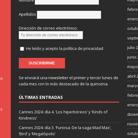
Nombre
febre
Apellidos
enero
Dirección de correo electrónico:
octub
septi
julio 
He leído y acepto la política de privacidad
junio
mayo
abril 
Se enviará una newsletter el primer y tercer lunes de
do
cada mes con lo más destacado de la quincena.
marzo
febre
ÚLTIMAS ENTRADAS
enero
os
Cannes 2024: día 4. ‘Los hiperbóreos’ y ‘Kinds of
dicie
Kindness’
novie
Cannes 2024: día 3. ‘Furiosa: De la saga Mad Max’,
octub
‘Bird’ y ‘Megalópolis’