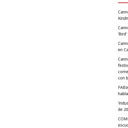
Canne
Kindn
Canne
‘Bird’
Canne
en C
Canne
festi
comed
con b
FABI
habla
‘Indu
de 2
COMP
escuc