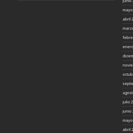
junio
mayo
abril 
marzo
febre
enero
dicie
novie
octub
septi
agost
julio 
junio
mayo
abril 