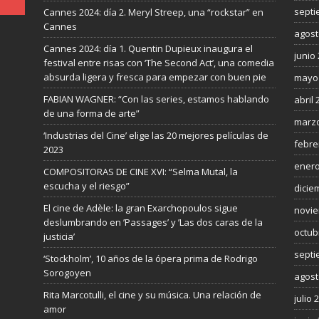
septi
Cannes 2024: día 2. Meryl Streep, una “rockstar” en
Cannes
agost
Cannes 2024: día 1. Quentin Dupieux inaugura el
junio
festival entre risas con ‘The Second Act’, una comedia
absurda ligera y fresca para empezar con buen pie
mayo
FABIAN WAGNER: “Con las series, estamos hablando
abril 
de una forma de arte”
marzo
‘Industrias del Cine’ elige las 20 mejores películas de
febre
2023
enero
COMPOSITORAS DE CINE XVI: “Selma Mutal, la
escucha y el riesgo”
dicie
El cine de Adèle: la gran Exarchopoulos sigue
novie
deslumbrando en ’Passages’ y ’Las dos caras de la
octub
justicia’
septi
‘Stockholm’, 10 años de la ópera prima de Rodrigo
Sorogoyen
agost
Rita Marcotulli, el cine y su música. Una relación de
julio 
amor