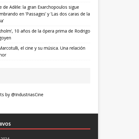
ne de Adèle: la gran Exarchopoulos sigue
mbrando en ’Passages’ y ’Las dos caras de la
ia’
kholm’, 10 años de la ópera prima de Rodrigo
goyen
Marcotulli, el cine y su música. Una relación
mor
s by @IndustriasCine
IVOS
 2024