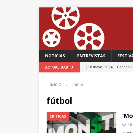
NOTICIAS
ENTREVISTAS
FESTIV
[ 18 mayo, 2024 ]
Cannes 20
ACTUALIDAD
FESTIVALES
INICIO
fútbol
[ 18 mayo, 2024 ]
Cannes 20
[ 15 mayo, 2024 ]
Cannes 20
fútbol
‘The Second Act’, una come
‘Mo
CRÍTICAS
FESTIVALES
7 j
[ 12 febrero, 2024 ]
FABIAN