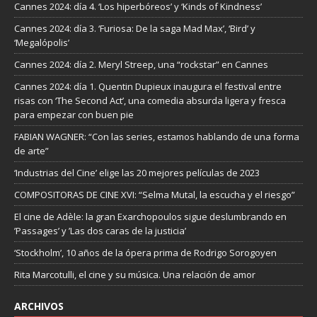
Cannes 2024: día 4. ‘Los hiperbóreos’ y ‘Kinds of Kindness’
Cannes 2024: día 3. ‘Furiosa: De la saga Mad Max’, ‘Bird’ y
‘Megalópolis’
Cannes 2024: día 2. Meryl Streep, una “rockstar” en Cannes
Cannes 2024: día 1. Quentin Dupieux inaugura el festival entre
risas con ‘The Second Act’, una comedia absurda ligera y fresca
para empezar con buen pie
FABIAN WAGNER: “Con las series, estamos hablando de una forma
de arte”
‘Industrias del Cine’ elige las 20 mejores películas de 2023
COMPOSITORAS DE CINE XVI: “Selma Mutal, la escucha y el riesgo”
El cine de Adèle: la gran Exarchopoulos sigue deslumbrando en
’Passages’ y ’Las dos caras de la justicia’
‘Stockholm’, 10 años de la ópera prima de Rodrigo Sorogoyen
Rita Marcotulli, el cine y su música. Una relación de amor
ARCHIVOS