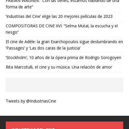
FABIAN WAGNER: “Con las series, estamos hablando de una
forma de arte”
‘Industrias del Cine’ elige las 20 mejores películas de 2023
COMPOSITORAS DE CINE XVI: “Selma Mutal, la escucha y el
riesgo”
El cine de Adèle: la gran Exarchopoulos sigue deslumbrando en
’Passages’ y ’Las dos caras de la justicia’
‘Stockholm’, 10 años de la ópera prima de Rodrigo Sorogoyen
Rita Marcotulli, el cine y su música. Una relación de amor
Tweets by @IndustriasCine