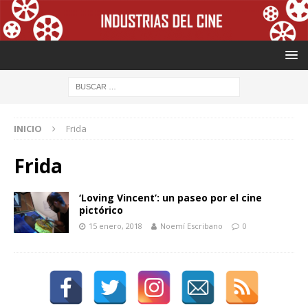
INICIO
Frida
Frida
‘Loving Vincent’: un paseo por el cine
pictórico
15 enero, 2018
Noemí Escribano
0