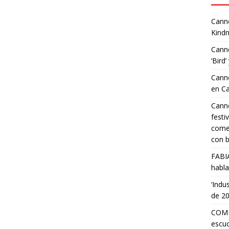
Canne
Kindn
Canne
‘Bird’
Canne
en C
Canne
festi
comed
con b
FABI
habla
‘Indu
de 2
COMP
escuc