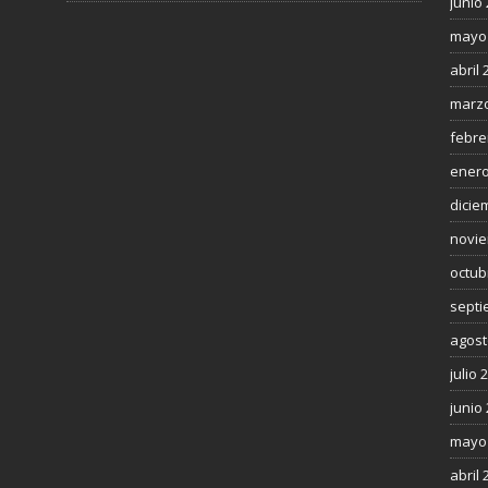
junio
mayo
abril 
marzo
febre
enero
dicie
novie
octub
septi
agost
julio 
junio
mayo
abril 