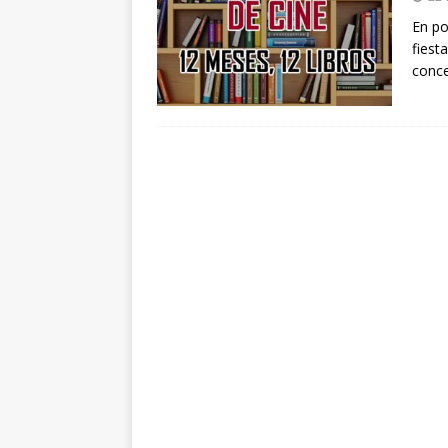
arte”
ENTREVISTAS
En po
fiest
[ 18 mayo, 2024 ]
Cannes 20
conce