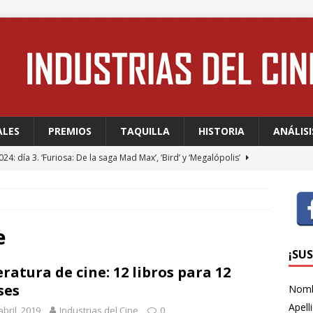
ALES
PREMIOS
TAQUILLA
HISTORIA
ANÁLISI
24: día 3. ‘Furiosa: De la saga Mad Max’, ‘Bird’ y ‘Megalópolis’
24: día 2. Meryl Streep, una “rockstar” en Cannes
FESTIVALES
24: día 1. Quentin Dupieux inaugura el festival entre risas con
e
dia absurda ligera y fresca para empezar con buen pie
¡SU
eratura de cine: 12 libros para 12
ses
Nom
 WAGNER: “Con las series, estamos hablando de una forma de
Apell
abril, 2019
Industrias del Cine
0