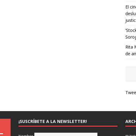
El ci
deslu
justic
‘Stoc
Soro
Rita 
de a
Tweet
¡SUSCRÍBETE A LA NEWSLETTER!
ARCH
mayo