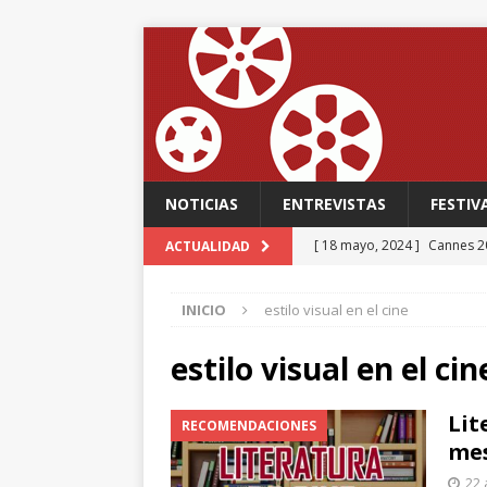
NOTICIAS
ENTREVISTAS
FESTIV
[ 18 mayo, 2024 ]
Cannes 20
ACTUALIDAD
FESTIVALES
INICIO
estilo visual en el cine
[ 18 mayo, 2024 ]
Cannes 20
[ 15 mayo, 2024 ]
Cannes 20
estilo visual en el cin
‘The Second Act’, una come
Lit
RECOMENDACIONES
FESTIVALES
me
[ 12 febrero, 2024 ]
FABIAN
22 