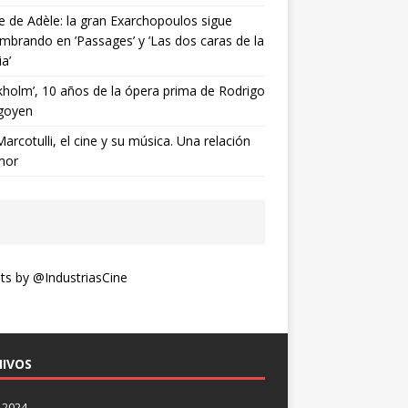
ne de Adèle: la gran Exarchopoulos sigue
mbrando en ’Passages’ y ’Las dos caras de la
ia’
kholm’, 10 años de la ópera prima de Rodrigo
goyen
Marcotulli, el cine y su música. Una relación
mor
s by @IndustriasCine
IVOS
 2024