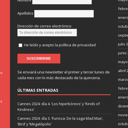
Nombre
febre
Apellidos
enero
Dirección de correo electrónico:
octub
septi
julio 
He leído y acepto la política de privacidad
junio
mayo
abril 
Se enviará una newsletter el primer y tercer lunes de
do
cada mes con lo más destacado de la quincena.
marzo
febre
ÚLTIMAS ENTRADAS
enero
os
Cannes 2024: día 4. ‘Los hiperbóreos’ y ‘Kinds of
dicie
Kindness’
novie
Cannes 2024: día 3. ‘Furiosa: De la saga Mad Max’,
octub
‘Bird’ y ‘Megalópolis’