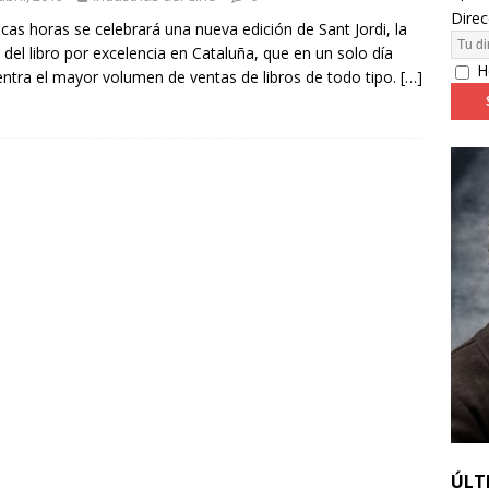
Direc
cas horas se celebrará una nueva edición de Sant Jordi, la
a del libro por excelencia en Cataluña, que en un solo día
24: día 4. ‘Los hiperbóreos’ y ‘Kinds of Kindness’
FESTIVALES
H
ntra el mayor volumen de ventas de libros de todo tipo.
[…]
ÚLT