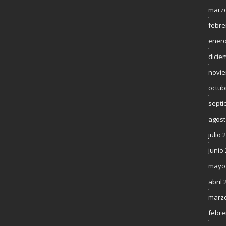
marzo
febre
enero
dicie
novie
octub
septi
agost
julio 
junio
mayo
abril 
marzo
febre