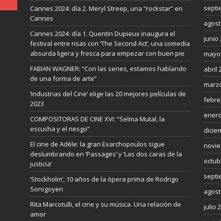
septi
Cannes 2024: día 2. Meryl Streep, una “rockstar” en
Cannes
agost
Cannes 2024: día 1. Quentin Dupieux inaugura el
junio
festival entre risas con ‘The Second Act’, una comedia
absurda ligera y fresca para empezar con buen pie
mayo
FABIAN WAGNER: “Con las series, estamos hablando
abril 
de una forma de arte”
marzo
‘Industrias del Cine’ elige las 20 mejores películas de
febre
2023
enero
COMPOSITORAS DE CINE XVI: “Selma Mutal, la
escucha y el riesgo”
dicie
El cine de Adèle: la gran Exarchopoulos sigue
novie
deslumbrando en ’Passages’ y ’Las dos caras de la
octub
justicia’
septi
‘Stockholm’, 10 años de la ópera prima de Rodrigo
Sorogoyen
agost
Rita Marcotulli, el cine y su música. Una relación de
julio 
amor