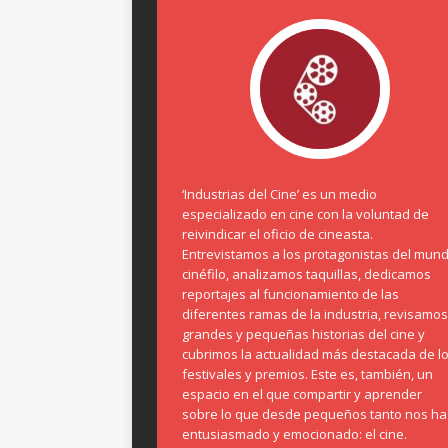
‘Industrias del Cine’ es un medio
especializado en cine con la voluntad de
reivindicar el oficio de cineasta.
Entrevistamos a los protagonistas del mun
cinéfilo, analizamos taquillas, dedicamos
reportajes al funcionamiento de las
diferentes ramas de la industria, revisamos
grandes y pequeñas historias del cine y
cubrimos la actualidad más destacada de l
festivales y premios. Este es, también, un
espacio en el que compartir y aprender
sobre lo que desde pequeños tanto nos ha
entusiasmado y emocionado: el cine.