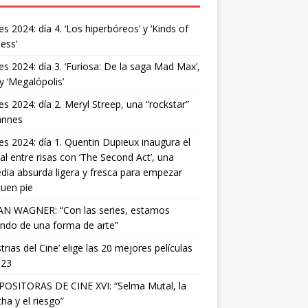
s 2024: día 4. ‘Los hiperbóreos’ y ‘Kinds of
ess’
s 2024: día 3. ‘Furiosa: De la saga Mad Max’,
 y ‘Megalópolis’
s 2024: día 2. Meryl Streep, una “rockstar”
annes
s 2024: día 1. Quentin Dupieux inaugura el
val entre risas con ‘The Second Act’, una
ia absurda ligera y fresca para empezar
uen pie
AN WAGNER: “Con las series, estamos
ndo de una forma de arte”
strias del Cine’ elige las 20 mejores películas
023
OSITORAS DE CINE XVI: “Selma Mutal, la
ha y el riesgo”