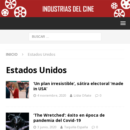
INICIO
Estados Unidos
Estados Unidos
‘Un plan irresistible’, sátira electoral ‘made
in USA’
4 noviembre, 2020
Lídia Oñate
0
‘The Wretched’: éxito en época de
pandemia del Covid-19
3 junio, 2020
Taquilla España
0