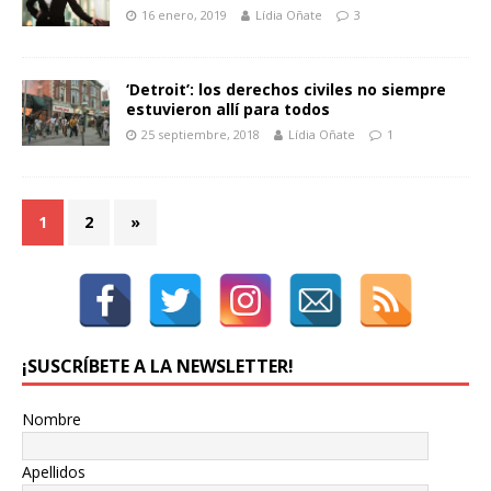
16 enero, 2019
Lídia Oñate
3
‘Detroit’: los derechos civiles no siempre
estuvieron allí para todos
25 septiembre, 2018
Lídia Oñate
1
1
2
»
¡SUSCRÍBETE A LA NEWSLETTER!
Nombre
Apellidos