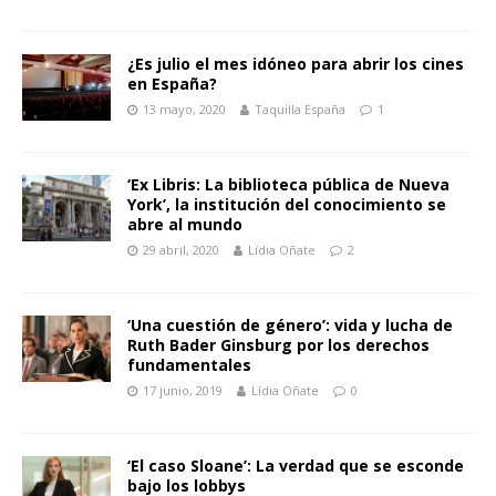
¿Es julio el mes idóneo para abrir los cines
en España?
13 mayo, 2020
Taquilla España
1
‘Ex Libris: La biblioteca pública de Nueva
York’, la institución del conocimiento se
abre al mundo
29 abril, 2020
Lídia Oñate
2
‘Una cuestión de género’: vida y lucha de
Ruth Bader Ginsburg por los derechos
fundamentales
17 junio, 2019
Lídia Oñate
0
‘El caso Sloane’: La verdad que se esconde
bajo los lobbys