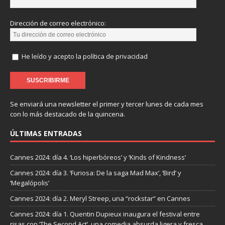
Dirección de correo electrónico:
He leído y acepto la política de privacidad
Se enviará una newsletter el primer y tercer lunes de cada mes
con lo más destacado de la quincena.
ÚLTIMAS ENTRADAS
Cannes 2024: día 4. ‘Los hiperbóreos’ y ‘Kinds of Kindness’
Cannes 2024: día 3. ‘Furiosa: De la saga Mad Max’, ‘Bird’ y
‘Megalópolis’
Cannes 2024: día 2. Meryl Streep, una “rockstar” en Cannes
Cannes 2024: día 1. Quentin Dupieux inaugura el festival entre
risas con ‘The Second Act’, una comedia absurda ligera y fresca