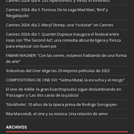
Cannes 2024: día 4. ‘Los hiperbóreos’ y ‘Kinds of Kindness’
Cannes 2024: día 3. ‘Furiosa: De la saga Mad Max’, ‘Bird’ y
‘Megalópolis’
Cannes 2024: día 2. Meryl Streep, una “rockstar” en Cannes
Cannes 2024: día 1. Quentin Dupieux inaugura el festival entre
risas con ‘The Second Act’, una comedia absurda ligera y fresca
para empezar con buen pie
FABIAN WAGNER: “Con las series, estamos hablando de una forma
de arte”
‘Industrias del Cine’ elige las 20 mejores películas de 2023
COMPOSITORAS DE CINE XVI: “Selma Mutal, la escucha y el riesgo”
El cine de Adèle: la gran Exarchopoulos sigue deslumbrando en
’Passages’ y ’Las dos caras de la justicia’
‘Stockholm’, 10 años de la ópera prima de Rodrigo Sorogoyen
Rita Marcotulli, el cine y su música. Una relación de amor
ARCHIVOS