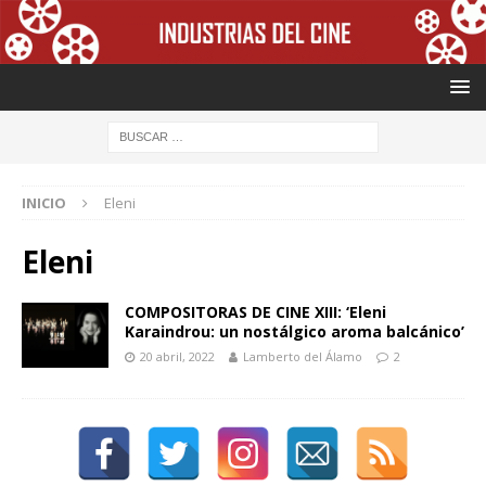
INICIO
Eleni
Eleni
COMPOSITORAS DE CINE XIII: ‘Eleni
Karaindrou: un nostálgico aroma balcánico’
20 abril, 2022
Lamberto del Álamo
2