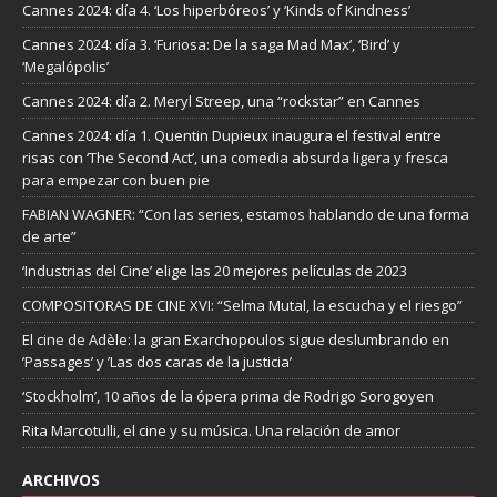
Cannes 2024: día 4. ‘Los hiperbóreos’ y ‘Kinds of Kindness’
Cannes 2024: día 3. ‘Furiosa: De la saga Mad Max’, ‘Bird’ y
‘Megalópolis’
Cannes 2024: día 2. Meryl Streep, una “rockstar” en Cannes
Cannes 2024: día 1. Quentin Dupieux inaugura el festival entre
risas con ‘The Second Act’, una comedia absurda ligera y fresca
para empezar con buen pie
FABIAN WAGNER: “Con las series, estamos hablando de una forma
de arte”
‘Industrias del Cine’ elige las 20 mejores películas de 2023
COMPOSITORAS DE CINE XVI: “Selma Mutal, la escucha y el riesgo”
El cine de Adèle: la gran Exarchopoulos sigue deslumbrando en
’Passages’ y ’Las dos caras de la justicia’
‘Stockholm’, 10 años de la ópera prima de Rodrigo Sorogoyen
Rita Marcotulli, el cine y su música. Una relación de amor
ARCHIVOS