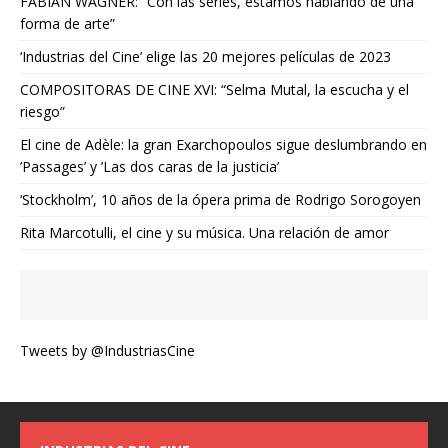
FABIAN WAGNER: “Con las series, estamos hablando de una
forma de arte”
‘Industrias del Cine’ elige las 20 mejores películas de 2023
COMPOSITORAS DE CINE XVI: “Selma Mutal, la escucha y el
riesgo”
El cine de Adèle: la gran Exarchopoulos sigue deslumbrando en
’Passages’ y ’Las dos caras de la justicia’
‘Stockholm’, 10 años de la ópera prima de Rodrigo Sorogoyen
Rita Marcotulli, el cine y su música. Una relación de amor
Tweets by @IndustriasCine