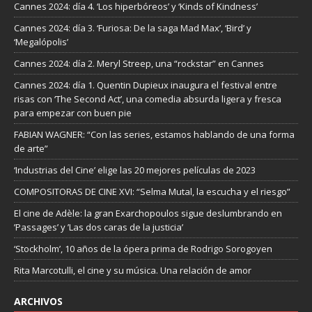
Cannes 2024: día 4. ‘Los hiperbóreos’ y ‘Kinds of Kindness’
Cannes 2024: día 3. ‘Furiosa: De la saga Mad Max’, ‘Bird’ y
‘Megalópolis’
Cannes 2024: día 2. Meryl Streep, una “rockstar” en Cannes
Cannes 2024: día 1. Quentin Dupieux inaugura el festival entre
risas con ‘The Second Act’, una comedia absurda ligera y fresca
para empezar con buen pie
FABIAN WAGNER: “Con las series, estamos hablando de una forma
de arte”
‘Industrias del Cine’ elige las 20 mejores películas de 2023
COMPOSITORAS DE CINE XVI: “Selma Mutal, la escucha y el riesgo”
El cine de Adèle: la gran Exarchopoulos sigue deslumbrando en
’Passages’ y ’Las dos caras de la justicia’
‘Stockholm’, 10 años de la ópera prima de Rodrigo Sorogoyen
Rita Marcotulli, el cine y su música. Una relación de amor
ARCHIVOS