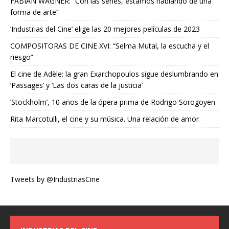
FABIAN WAGNER: “Con las series, estamos hablando de una
forma de arte”
‘Industrias del Cine’ elige las 20 mejores películas de 2023
COMPOSITORAS DE CINE XVI: “Selma Mutal, la escucha y el
riesgo”
El cine de Adèle: la gran Exarchopoulos sigue deslumbrando en
’Passages’ y ’Las dos caras de la justicia’
‘Stockholm’, 10 años de la ópera prima de Rodrigo Sorogoyen
Rita Marcotulli, el cine y su música. Una relación de amor
Tweets by @IndustriasCine