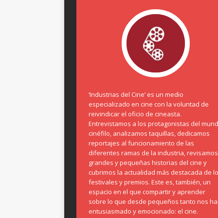
‘Industrias del Cine’ es un medio
especializado en cine con la voluntad de
reivindicar el oficio de cineasta.
Entrevistamos a los protagonistas del mun
cinéfilo, analizamos taquillas, dedicamos
reportajes al funcionamiento de las
diferentes ramas de la industria, revisamos
grandes y pequeñas historias del cine y
cubrimos la actualidad más destacada de l
festivales y premios. Este es, también, un
espacio en el que compartir y aprender
sobre lo que desde pequeños tanto nos ha
entusiasmado y emocionado: el cine.