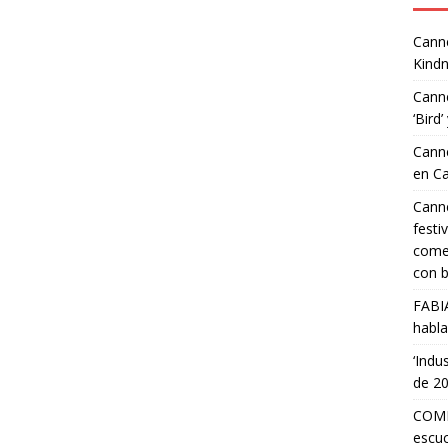
Canne
Kindn
Canne
‘Bird’
Canne
en C
Canne
festi
comed
con b
FABI
habla
‘Indu
de 2
COMP
escuc