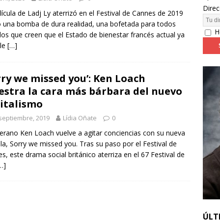
Direc
lícula de Ladj Ly aterrizó en el Festival de Cannes de 2019
una bomba de dura realidad, una bofetada para todos
24: día 4. ‘Los hiperbóreos’ y ‘Kinds of Kindness’
FESTIVALES
H
los que creen que el Estado de bienestar francés actual ya
le
[…]
rry we missed you’: Ken Loach
stra la cara más bárbara del nuevo
italismo
septiembre, 2019
Lídia Oñate
0
terano Ken Loach vuelve a agitar conciencias con su nueva
ula, Sorry we missed you. Tras su paso por el Festival de
s, este drama social británico aterriza en el 67 Festival de
…]
ÚLT