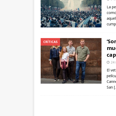
arte”
ENTREVISTAS
La pe
como 
[ 18 mayo, 2024 ]
Cannes 20
aquel
cump
‘So
CRÍTICAS
mue
cap
24 
El ve
pelíc
Canne
San
[