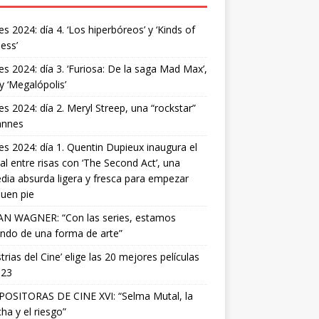
s 2024: día 4. ‘Los hiperbóreos’ y ‘Kinds of
ess’
s 2024: día 3. ‘Furiosa: De la saga Mad Max’,
 y ‘Megalópolis’
s 2024: día 2. Meryl Streep, una “rockstar”
annes
s 2024: día 1. Quentin Dupieux inaugura el
val entre risas con ‘The Second Act’, una
ia absurda ligera y fresca para empezar
uen pie
AN WAGNER: “Con las series, estamos
ndo de una forma de arte”
strias del Cine’ elige las 20 mejores películas
023
OSITORAS DE CINE XVI: “Selma Mutal, la
ha y el riesgo”