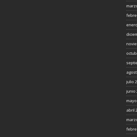
marzo
febre
enero
dicie
novie
octub
septi
agost
julio 
junio
mayo
abril 
marzo
febre