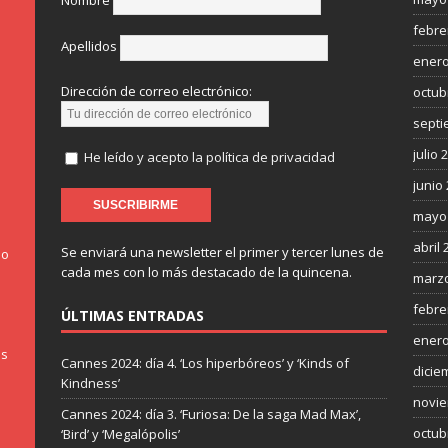
Nombre
febre
Apellidos
enero
Dirección de correo electrónico:
octub
septi
julio 
He leído y acepto la política de privacidad
junio
mayo
abril 
Se enviará una newsletter el primer y tercer lunes de
do
cada mes con lo más destacado de la quincena.
marzo
febre
ÚLTIMAS ENTRADAS
enero
os
Cannes 2024: día 4. ‘Los hiperbóreos’ y ‘Kinds of
dicie
Kindness’
novie
Cannes 2024: día 3. ‘Furiosa: De la saga Mad Max’,
octub
‘Bird’ y ‘Megalópolis’