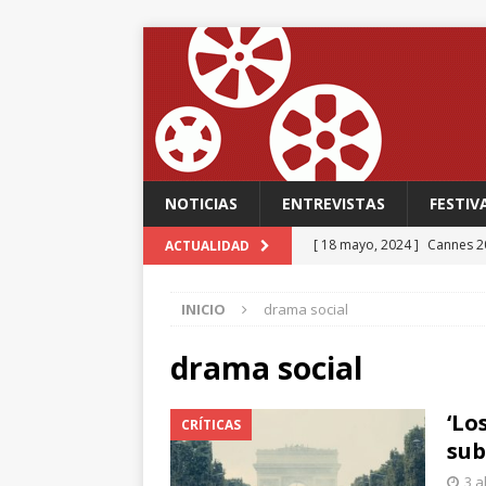
NOTICIAS
ENTREVISTAS
FESTIV
[ 18 mayo, 2024 ]
Cannes 20
ACTUALIDAD
FESTIVALES
INICIO
drama social
[ 18 mayo, 2024 ]
Cannes 20
[ 15 mayo, 2024 ]
Cannes 20
drama social
‘The Second Act’, una come
‘Lo
CRÍTICAS
FESTIVALES
sub
[ 12 febrero, 2024 ]
FABIAN
3 a