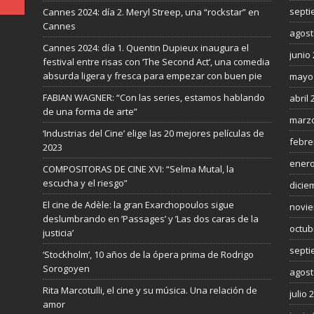
septi
Cannes 2024: día 2. Meryl Streep, una “rockstar” en
Cannes
agost
Cannes 2024: día 1. Quentin Dupieux inaugura el
junio
festival entre risas con ‘The Second Act’, una comedia
absurda ligera y fresca para empezar con buen pie
mayo
FABIAN WAGNER: “Con las series, estamos hablando
abril 
de una forma de arte”
marzo
‘Industrias del Cine’ elige las 20 mejores películas de
febre
2023
enero
COMPOSITORAS DE CINE XVI: “Selma Mutal, la
escucha y el riesgo”
dicie
El cine de Adèle: la gran Exarchopoulos sigue
novie
deslumbrando en ’Passages’ y ’Las dos caras de la
octub
justicia’
septi
‘Stockholm’, 10 años de la ópera prima de Rodrigo
Sorogoyen
agost
Rita Marcotulli, el cine y su música. Una relación de
julio 
amor