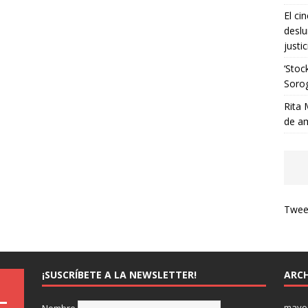
El ci
deslu
justic
‘Stoc
Soro
Rita 
de a
Tweet
¡SUSCRÍBETE A LA NEWSLETTER!
ARCH
mayo