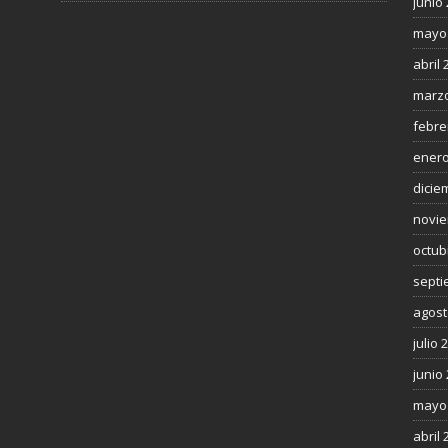
junio
mayo
abril 
marzo
febre
enero
dicie
novie
octub
septi
agost
julio 
junio
mayo
abril 