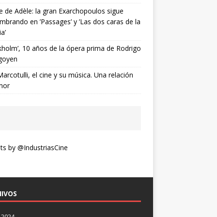
ne de Adèle: la gran Exarchopoulos sigue
mbrando en ’Passages’ y ’Las dos caras de la
ia’
kholm’, 10 años de la ópera prima de Rodrigo
goyen
Marcotulli, el cine y su música. Una relación
mor
s by @IndustriasCine
IVOS
 2024