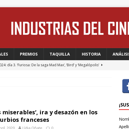
ALES
PREMIOS
TAQUILLA
HISTORIA
ANÁLISI
24: día 3. ‘Furiosa: De la saga Mad Max’, ‘Bird’ y ‘Megalópolis’
24: día 2. Meryl Streep, una “rockstar” en Cannes
FESTIVALES
24: día 1. Quentin Dupieux inaugura el festival entre risas con
dia absurda ligera y fresca para empezar con buen pie
¡SU
s miserables’, ira y desazón en los
urbios franceses
Nom
 WAGNER: “Con las series, estamos hablando de una forma de
Apell
bril, 2020
Lídia Oñate
0