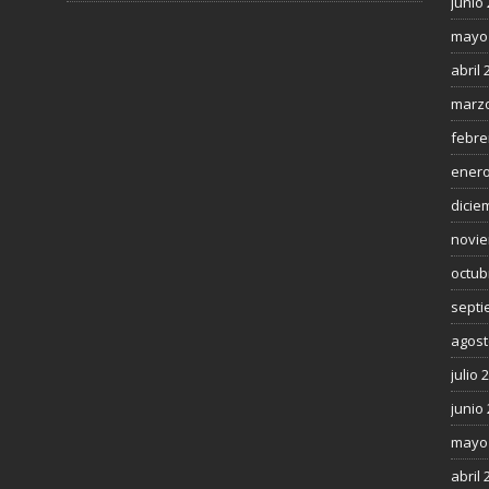
junio
mayo
abril 
marzo
febre
enero
dicie
novie
octub
septi
agost
julio 
junio
mayo
abril 