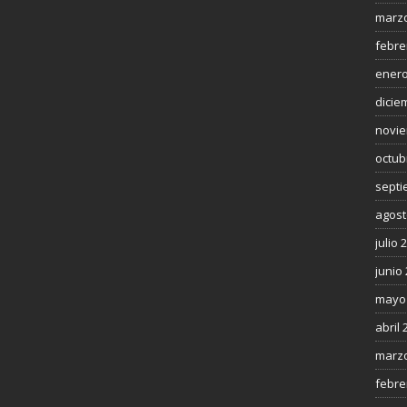
marzo
febre
enero
dicie
novie
octub
septi
agost
julio 
junio
mayo
abril 
marzo
febre