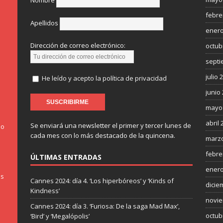
Nombre
febre
Apellidos
enero
Dirección de correo electrónico:
octub
septi
julio 
He leído y acepto la política de privacidad
junio
mayo
abril 
Se enviará una newsletter el primer y tercer lunes de
do
cada mes con lo más destacado de la quincena.
marzo
febre
ÚLTIMAS ENTRADAS
enero
os
Cannes 2024: día 4. ‘Los hiperbóreos’ y ‘Kinds of
dicie
Kindness’
novie
Cannes 2024: día 3. ‘Furiosa: De la saga Mad Max’,
octub
‘Bird’ y ‘Megalópolis’