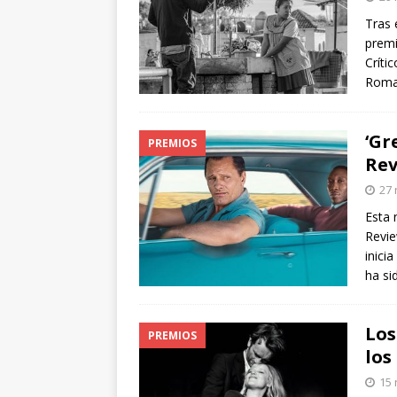
arte”
ENTREVISTAS
Tras 
premi
[ 18 mayo, 2024 ]
Cannes 20
Críti
Roma,
‘Gr
PREMIOS
Rev
27 
Esta 
Revie
inici
ha s
Los
PREMIOS
los
15 