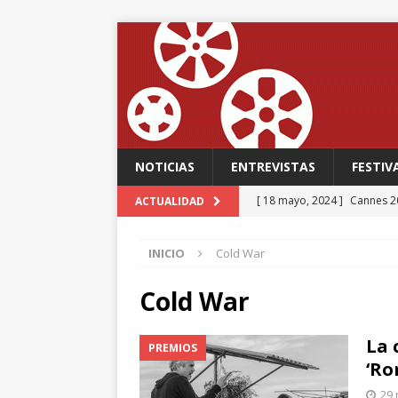
NOTICIAS
ENTREVISTAS
FESTIV
[ 18 mayo, 2024 ]
Cannes 20
ACTUALIDAD
FESTIVALES
INICIO
Cold War
[ 18 mayo, 2024 ]
Cannes 20
[ 15 mayo, 2024 ]
Cannes 20
Cold War
‘The Second Act’, una come
La 
PREMIOS
FESTIVALES
‘Ro
[ 12 febrero, 2024 ]
FABIAN
29 