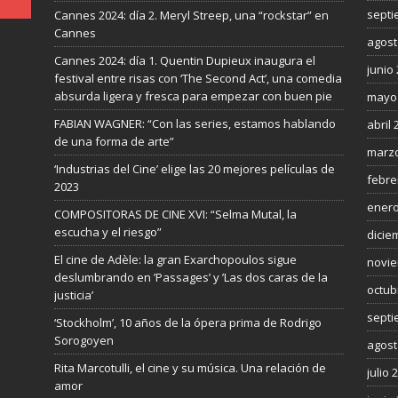
septi
Cannes 2024: día 2. Meryl Streep, una “rockstar” en
Cannes
agost
Cannes 2024: día 1. Quentin Dupieux inaugura el
junio
festival entre risas con ‘The Second Act’, una comedia
absurda ligera y fresca para empezar con buen pie
mayo
FABIAN WAGNER: “Con las series, estamos hablando
abril 
de una forma de arte”
marzo
‘Industrias del Cine’ elige las 20 mejores películas de
febre
2023
enero
COMPOSITORAS DE CINE XVI: “Selma Mutal, la
escucha y el riesgo”
dicie
El cine de Adèle: la gran Exarchopoulos sigue
novie
deslumbrando en ’Passages’ y ’Las dos caras de la
octub
justicia’
septi
‘Stockholm’, 10 años de la ópera prima de Rodrigo
Sorogoyen
agost
Rita Marcotulli, el cine y su música. Una relación de
julio 
amor