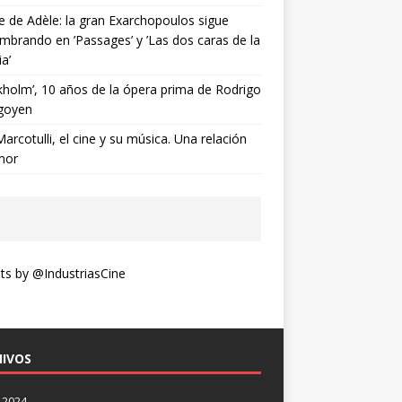
ne de Adèle: la gran Exarchopoulos sigue
mbrando en ’Passages’ y ’Las dos caras de la
ia’
kholm’, 10 años de la ópera prima de Rodrigo
goyen
Marcotulli, el cine y su música. Una relación
mor
s by @IndustriasCine
IVOS
 2024