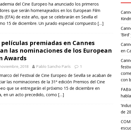
ademia del Cine Europeo ha anunciado los primeros
ores que serán homenajeados en los European Film
Canne
s (EFA) de este año, que se celebrarán en Sevilla el
Kindn
mo 15 de diciembre. Un jurado especial compuesto
[…]
Canne
‘Bird’
 películas premiadas en Cannes
Canne
an las nominaciones de los European
en C
m Awards
Canne
noviembre, 2018
Pablo Sancho París
1
festi
comed
 marco del Festival de Cine Europeo de Sevilla se acaban de
con b
iar las nominaciones de la 31ª edición Premios del Cine
eo que se entregarán el próximo 15 de diciembre en
FABI
la, en un acto precedido, como
[…]
habla
‘Indu
de 2
COMP
escuc