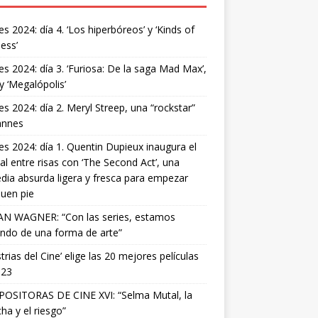
s 2024: día 4. ‘Los hiperbóreos’ y ‘Kinds of
ess’
s 2024: día 3. ‘Furiosa: De la saga Mad Max’,
 y ‘Megalópolis’
s 2024: día 2. Meryl Streep, una “rockstar”
annes
s 2024: día 1. Quentin Dupieux inaugura el
val entre risas con ‘The Second Act’, una
ia absurda ligera y fresca para empezar
uen pie
AN WAGNER: “Con las series, estamos
ndo de una forma de arte”
strias del Cine’ elige las 20 mejores películas
023
OSITORAS DE CINE XVI: “Selma Mutal, la
ha y el riesgo”