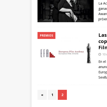
La Ac
ganad
Award
próxi
Las
PREMIOS
cop
Fil
10 
En el
anunc
Europ
Sevil
«
1
2