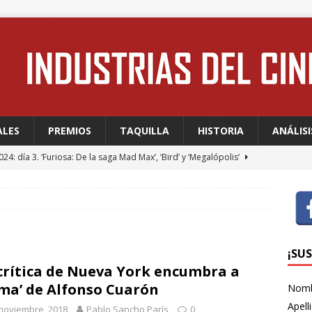
ALES
PREMIOS
TAQUILLA
HISTORIA
ANÁLISI
24: día 3. ‘Furiosa: De la saga Mad Max’, ‘Bird’ y ‘Megalópolis’
24: día 2. Meryl Streep, una “rockstar” en Cannes
FESTIVALES
24: día 1. Quentin Dupieux inaugura el festival entre risas con
dia absurda ligera y fresca para empezar con buen pie
¡SU
crítica de Nueva York encumbra a
ma’ de Alfonso Cuarón
Nom
 WAGNER: “Con las series, estamos hablando de una forma de
Apell
noviembre, 2018
Pablo Sancho París
0