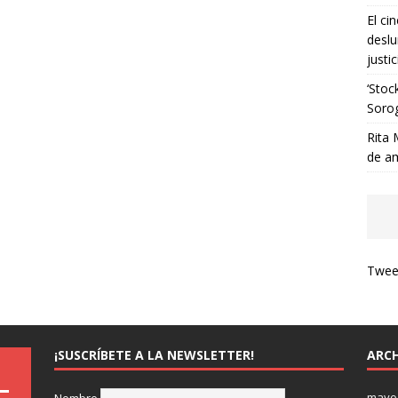
El ci
deslu
justic
‘Stoc
Soro
Rita 
de a
Tweet
¡SUSCRÍBETE A LA NEWSLETTER!
ARCH
mayo