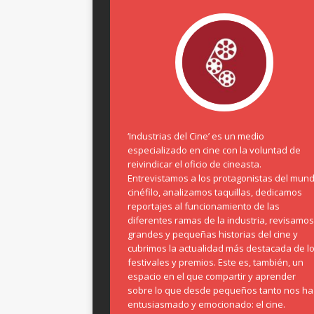
‘Industrias del Cine’ es un medio
especializado en cine con la voluntad de
reivindicar el oficio de cineasta.
Entrevistamos a los protagonistas del mun
cinéfilo, analizamos taquillas, dedicamos
reportajes al funcionamiento de las
diferentes ramas de la industria, revisamos
grandes y pequeñas historias del cine y
cubrimos la actualidad más destacada de l
festivales y premios. Este es, también, un
espacio en el que compartir y aprender
sobre lo que desde pequeños tanto nos ha
entusiasmado y emocionado: el cine.