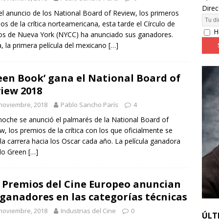
Direc
el anuncio de los National Board of Review, los primeros
os de la crítica norteamericana, esta tarde el Círculo de
24: día 4. ‘Los hiperbóreos’ y ‘Kinds of Kindness’
FESTIVALES
H
cos de Nueva York (NYCC) ha anunciado sus ganadores.
 la primera película del mexicano
[…]
een Book’ gana el National Board of
iew 2018
noviembre, 2018
Pablo Sancho París
4
noche se anunció el palmarés de la National Board of
w, los premios de la crítica con los que oficialmente se
a la carrera hacia los Oscar cada año. La película ganadora
ido Green
[…]
 Premios del Cine Europeo anuncian
 ganadores en las categorías técnicas
noviembre, 2018
Industrias del Cine
0
ÚLT