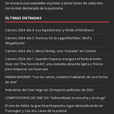
Se enviará una newsletter el primer y tercer lunes de cada mes
con lo más destacado de la quincena.
ÚLTIMAS ENTRADAS
Cannes 2024: día 4. ‘Los hiperbóreos’ y ‘Kinds of Kindness’
Cannes 2024: día 3. ‘Furiosa: De la saga Mad Max’, ‘Bird’ y
‘Megalópolis’
Cannes 2024: día 2. Meryl Streep, una “rockstar” en Cannes
Cannes 2024: día 1. Quentin Dupieux inaugura el festival entre
risas con ‘The Second Act’, una comedia absurda ligera y fresca
para empezar con buen pie
FABIAN WAGNER: “Con las series, estamos hablando de una forma
de arte”
‘Industrias del Cine’ elige las 20 mejores películas de 2023
COMPOSITORAS DE CINE XVI: “Selma Mutal, la escucha y el riesgo”
El cine de Adèle: la gran Exarchopoulos sigue deslumbrando en
’Passages’ y ’Las dos caras de la justicia’