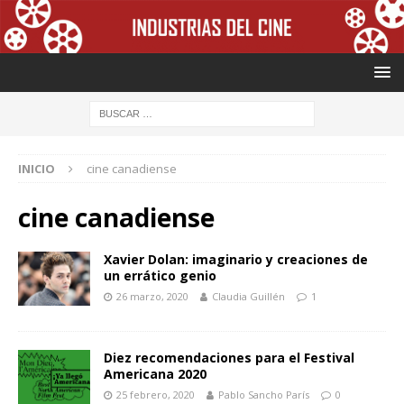
INICIO
cine canadiense
cine canadiense
Xavier Dolan: imaginario y creaciones de
un errático genio
26 marzo, 2020
Claudia Guillén
1
Diez recomendaciones para el Festival
Americana 2020
25 febrero, 2020
Pablo Sancho París
0