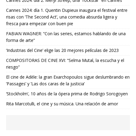
Cannes 2024: día 2. Meryl Streep, una “rockstar” en Cannes
Cannes 2024: día 1. Quentin Dupieux inaugura el festival entre
risas con ‘The Second Act’, una comedia absurda ligera y
fresca para empezar con buen pie
FABIAN WAGNER: “Con las series, estamos hablando de una
forma de arte”
‘Industrias del Cine’ elige las 20 mejores películas de 2023
COMPOSITORAS DE CINE XVI: “Selma Mutal, la escucha y el
riesgo”
El cine de Adèle: la gran Exarchopoulos sigue deslumbrando en
’Passages’ y ’Las dos caras de la justicia’
‘Stockholm’, 10 años de la ópera prima de Rodrigo Sorogoyen
Rita Marcotulli, el cine y su música. Una relación de amor