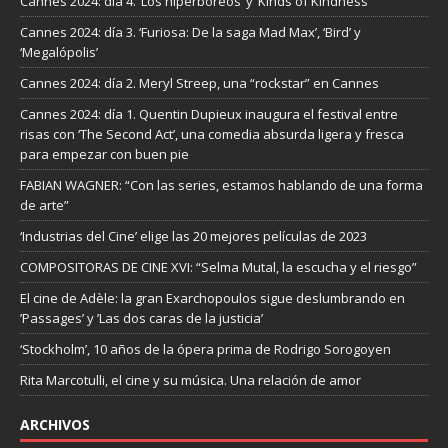
Cannes 2024: día 4. ‘Los hiperbóreos’ y ‘Kinds of Kindness’
Cannes 2024: día 3. ‘Furiosa: De la saga Mad Max’, ‘Bird’ y
‘Megalópolis’
Cannes 2024: día 2. Meryl Streep, una “rockstar” en Cannes
Cannes 2024: día 1. Quentin Dupieux inaugura el festival entre
risas con ‘The Second Act’, una comedia absurda ligera y fresca
para empezar con buen pie
FABIAN WAGNER: “Con las series, estamos hablando de una forma
de arte”
‘Industrias del Cine’ elige las 20 mejores películas de 2023
COMPOSITORAS DE CINE XVI: “Selma Mutal, la escucha y el riesgo”
El cine de Adèle: la gran Exarchopoulos sigue deslumbrando en
’Passages’ y ’Las dos caras de la justicia’
‘Stockholm’, 10 años de la ópera prima de Rodrigo Sorogoyen
Rita Marcotulli, el cine y su música. Una relación de amor
ARCHIVOS