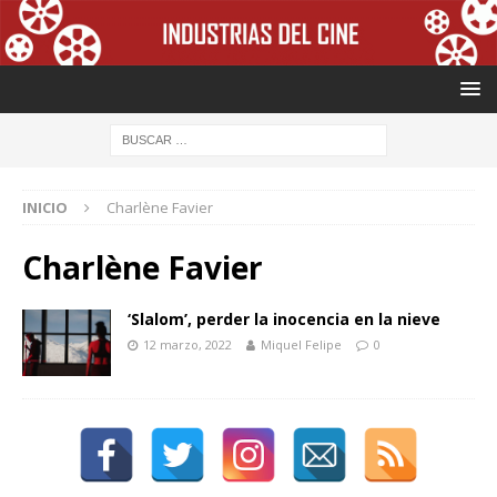
INICIO
Charlène Favier
Charlène Favier
‘Slalom’, perder la inocencia en la nieve
12 marzo, 2022
Miquel Felipe
0