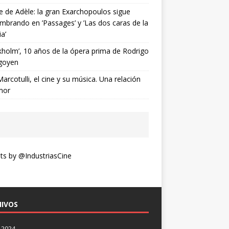
ne de Adèle: la gran Exarchopoulos sigue
mbrando en ’Passages’ y ’Las dos caras de la
ia’
kholm’, 10 años de la ópera prima de Rodrigo
goyen
Marcotulli, el cine y su música. Una relación
mor
s by @IndustriasCine
IVOS
 2024