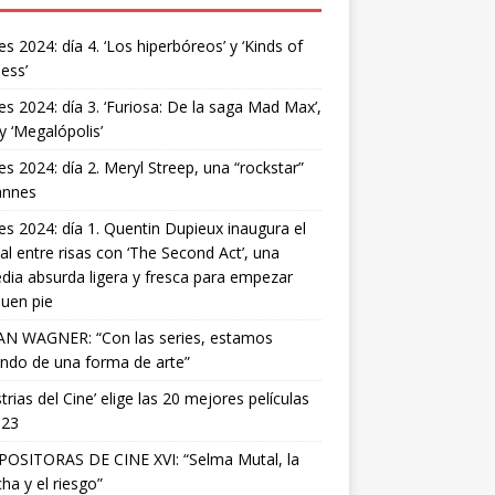
s 2024: día 4. ‘Los hiperbóreos’ y ‘Kinds of
ess’
s 2024: día 3. ‘Furiosa: De la saga Mad Max’,
 y ‘Megalópolis’
s 2024: día 2. Meryl Streep, una “rockstar”
annes
s 2024: día 1. Quentin Dupieux inaugura el
val entre risas con ‘The Second Act’, una
ia absurda ligera y fresca para empezar
uen pie
AN WAGNER: “Con las series, estamos
ndo de una forma de arte”
strias del Cine’ elige las 20 mejores películas
023
OSITORAS DE CINE XVI: “Selma Mutal, la
ha y el riesgo”