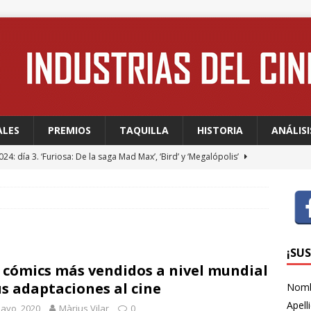
ALES
PREMIOS
TAQUILLA
HISTORIA
ANÁLISI
24: día 3. ‘Furiosa: De la saga Mad Max’, ‘Bird’ y ‘Megalópolis’
24: día 2. Meryl Streep, una “rockstar” en Cannes
FESTIVALES
24: día 1. Quentin Dupieux inaugura el festival entre risas con
dia absurda ligera y fresca para empezar con buen pie
¡SU
 cómics más vendidos a nivel mundial
us adaptaciones al cine
Nom
 WAGNER: “Con las series, estamos hablando de una forma de
Apell
ayo, 2020
Màrius Vilar
0