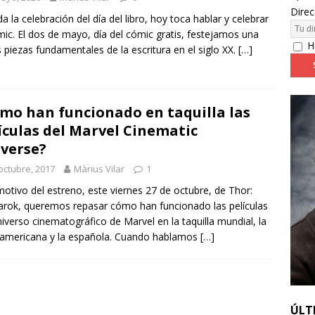
Direc
a la celebración del día del libro, hoy toca hablar y celebrar
mic. El dos de mayo, día del cómic gratis, festejamos una
24: día 4. ‘Los hiperbóreos’ y ‘Kinds of Kindness’
FESTIVALES
H
s piezas fundamentales de la escritura en el siglo XX.
[…]
mo han funcionado en taquilla las
ículas del Marvel Cinematic
verse?
octubre, 2017
Màrius Vilar
1
otivo del estreno, este viernes 27 de octubre, de Thor:
rok, queremos repasar cómo han funcionado las películas
niverso cinematográfico de Marvel en la taquilla mundial, la
americana y la española. Cuando hablamos
[…]
ÚLT