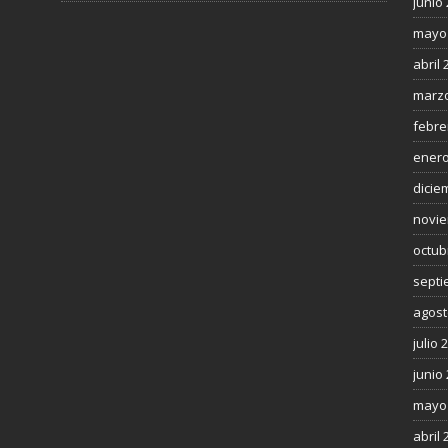
junio
mayo
abril 
marzo
febre
enero
dicie
novie
octub
septi
agost
julio 
junio
mayo
abril 