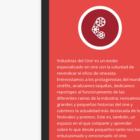
‘Industrias del Cine’ es un medio
especializado en cine con la voluntad de
reivindicar el oficio de cineasta.
Entrevistamos a los protagonistas del mun
cinéfilo, analizamos taquillas, dedicamos
reportajes al funcionamiento de las
diferentes ramas de la industria, revisamos
grandes y pequeñas historias del cine y
cubrimos la actualidad más destacada de l
festivales y premios. Este es, también, un
espacio en el que compartir y aprender
sobre lo que desde pequeños tanto nos ha
entusiasmado y emocionado: el cine.