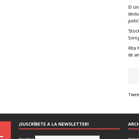
El ci
deslu
justic
‘Stoc
Soro
Rita 
de a
Tweet
¡SUSCRÍBETE A LA NEWSLETTER!
ARCH
mayo