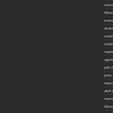
marzo
febre
enero
dicie
novie
octub
septi
agost
julio 
junio
mayo
abril 
marzo
febre