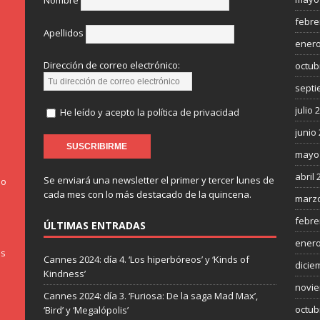
Nombre
febre
Apellidos
enero
Dirección de correo electrónico:
octub
septi
julio 
He leído y acepto la política de privacidad
junio
mayo
abril 
Se enviará una newsletter el primer y tercer lunes de
do
cada mes con lo más destacado de la quincena.
marzo
febre
ÚLTIMAS ENTRADAS
enero
os
Cannes 2024: día 4. ‘Los hiperbóreos’ y ‘Kinds of
dicie
Kindness’
novie
Cannes 2024: día 3. ‘Furiosa: De la saga Mad Max’,
octub
‘Bird’ y ‘Megalópolis’