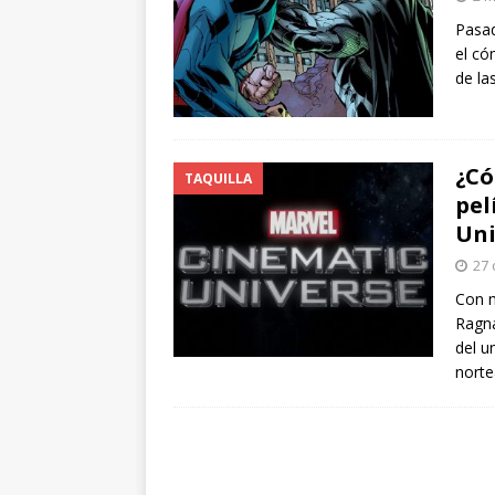
arte”
ENTREVISTAS
Pasad
el có
[ 18 mayo, 2024 ]
Cannes 20
de la
¿Có
TAQUILLA
pel
Uni
27 
Con m
Ragna
del u
norte