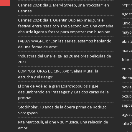
septi
Cannes 2024: día 2. Meryl Streep, una “rockstar” en
Cannes
agost
Cannes 2024: día 1. Quentin Dupieux inaugura el
junio
festival entre risas con ‘The Second Act’, una comedia
absurda ligera y fresca para empezar con buen pie
mayo
FABIAN WAGNER: “Con las series, estamos hablando
abril 
de una forma de arte”
marzo
‘Industrias del Cine’ elige las 20 mejores películas de
febre
2023
enero
COMPOSITORAS DE CINE XVI: “Selma Mutal, la
escucha y el riesgo”
dicie
El cine de Adèle: la gran Exarchopoulos sigue
novie
deslumbrando en ’Passages’ y ’Las dos caras de la
octub
justicia’
septi
‘Stockholm’, 10 años de la ópera prima de Rodrigo
Sorogoyen
agost
Rita Marcotulli, el cine y su música. Una relación de
julio 
amor