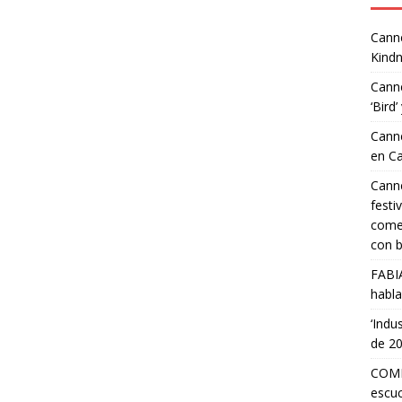
Canne
Kindn
Canne
‘Bird’
Canne
en C
Canne
festi
comed
con b
FABI
habla
‘Indu
de 2
COMP
escuc