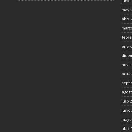
junio
mayo
abril 
marzo
febre
enero
dicie
novie
octub
septi
agost
julio 
junio
mayo
abril 