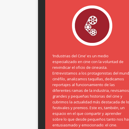
‘Industrias del Cine’ es un medio
especializado en cine con la voluntad de
reivindicar el oficio de cineasta.
Entrevistamos a los protagonistas del mun
cinéfilo, analizamos taquillas, dedicamos
reportajes al funcionamiento de las
diferentes ramas de la industria, revisamos
grandes y pequeñas historias del cine y
cubrimos la actualidad más destacada de l
festivales y premios. Este es, también, un
espacio en el que compartir y aprender
sobre lo que desde pequeños tanto nos ha
entusiasmado y emocionado: el cine.