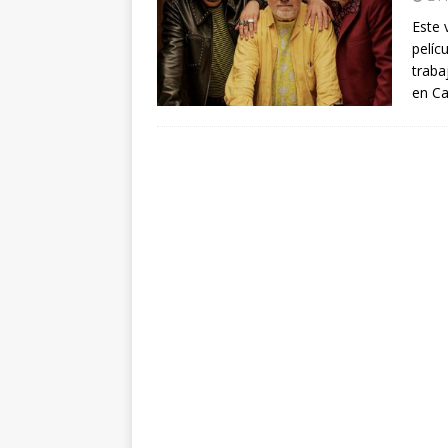
arte”
ENTREVISTAS
Este 
pelíc
[ 18 mayo, 2024 ]
Cannes 20
traba
en Ca