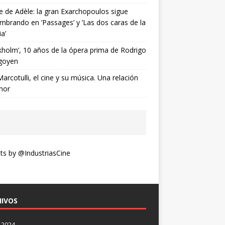
ne de Adèle: la gran Exarchopoulos sigue
mbrando en ’Passages’ y ’Las dos caras de la
ia’
kholm’, 10 años de la ópera prima de Rodrigo
goyen
Marcotulli, el cine y su música. Una relación
mor
s by @IndustriasCine
IVOS
 2024