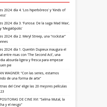
s 2024: día 4. ‘Los hiperbóreos’ y ‘Kinds of
ess’
s 2024: día 3. ‘Furiosa: De la saga Mad Max’,
 y ‘Megalópolis’
s 2024: día 2. Meryl Streep, una “rockstar”
annes
s 2024: día 1. Quentin Dupieux inaugura el
val entre risas con ‘The Second Act’, una
ia absurda ligera y fresca para empezar
uen pie
AN WAGNER: “Con las series, estamos
ndo de una forma de arte”
strias del Cine’ elige las 20 mejores películas
023
OSITORAS DE CINE XVI: “Selma Mutal, la
ha y el riesgo”