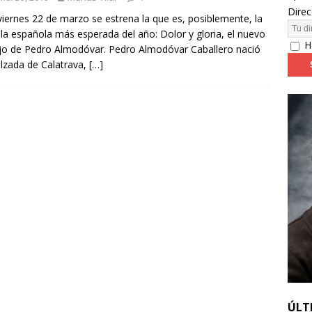
Direc
viernes 22 de marzo se estrena la que es, posiblemente, la
ula española más esperada del año: Dolor y gloria, el nuevo
24: día 4. ‘Los hiperbóreos’ y ‘Kinds of Kindness’
FESTIVALES
H
jo de Pedro Almodóvar. Pedro Almodóvar Caballero nació
lzada de Calatrava,
[…]
ÚLT