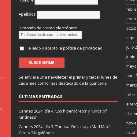
Nombre
febre
Apellidos
enero
Dirección de correo electrónico:
octub
septi
julio 
He leído y acepto la política de privacidad
junio
mayo
abril 
Se enviará una newsletter el primer y tercer lunes de
do
cada mes con lo más destacado de la quincena.
marzo
febre
ÚLTIMAS ENTRADAS
enero
os
Cannes 2024: día 4. ‘Los hiperbóreos’ y ‘Kinds of
dicie
Kindness’
novie
Cannes 2024: día 3. ‘Furiosa: De la saga Mad Max’,
octub
‘Bird’ y ‘Megalópolis’