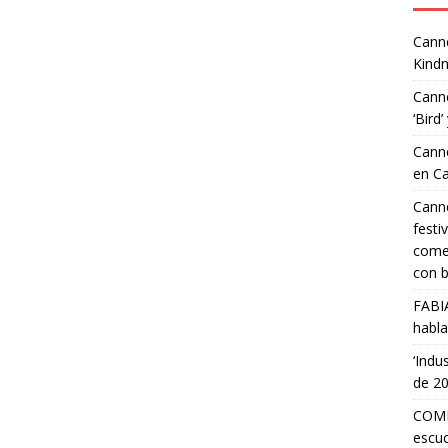
Canne
Kindn
Canne
‘Bird’
Canne
en C
Canne
festi
comed
con b
FABI
habla
‘Indu
de 2
COMP
escuc