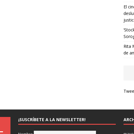
El ci
deslu
justic
‘Stoc
Soro
Rita 
de a
Tweet
¡SUSCRÍBETE A LA NEWSLETTER!
ARCH
mayo