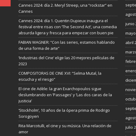
septi
Cannes 2024: día 2. Meryl Streep, una “rockstar” en
Cannes
agost
Cannes 2024: día 1. Quentin Dupieux inaugura el
junio
festival entre risas con ‘The Second Act’, una comedia
absurda ligera y fresca para empezar con buen pie
mayo
FABIAN WAGNER: “Con las series, estamos hablando
abril 
de una forma de arte”
marzo
‘Industrias del Cine’ elige las 20 mejores películas de
febre
2023
enero
COMPOSITORAS DE CINE XVI: “Selma Mutal, la
escucha y el riesgo”
dicie
El cine de Adèle: la gran Exarchopoulos sigue
novie
deslumbrando en ’Passages’ y ’Las dos caras de la
octub
justicia’
septi
‘Stockholm’, 10 años de la ópera prima de Rodrigo
Sorogoyen
agost
Rita Marcotulli, el cine y su música. Una relación de
julio 
amor