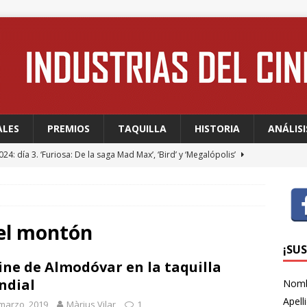
ALES
PREMIOS
TAQUILLA
HISTORIA
ANÁLISI
24: día 3. ‘Furiosa: De la saga Mad Max’, ‘Bird’ y ‘Megalópolis’
24: día 2. Meryl Streep, una “rockstar” en Cannes
FESTIVALES
24: día 1. Quentin Dupieux inaugura el festival entre risas con
del montón
dia absurda ligera y fresca para empezar con buen pie
¡SU
cine de Almodóvar en la taquilla
ndial
Nom
 WAGNER: “Con las series, estamos hablando de una forma de
Apell
marzo, 2019
Màrius Vilar
1