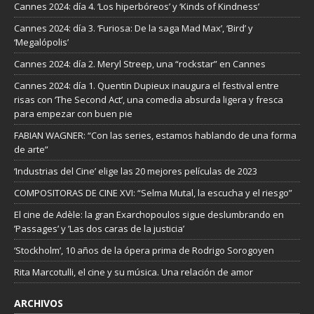
Cannes 2024: día 4. ‘Los hiperbóreos’ y ‘Kinds of Kindness’
Cannes 2024: día 3. ‘Furiosa: De la saga Mad Max’, ‘Bird’ y
‘Megalópolis’
Cannes 2024: día 2. Meryl Streep, una “rockstar” en Cannes
Cannes 2024: día 1. Quentin Dupieux inaugura el festival entre
risas con ‘The Second Act’, una comedia absurda ligera y fresca
para empezar con buen pie
FABIAN WAGNER: “Con las series, estamos hablando de una forma
de arte”
‘Industrias del Cine’ elige las 20 mejores películas de 2023
COMPOSITORAS DE CINE XVI: “Selma Mutal, la escucha y el riesgo”
El cine de Adèle: la gran Exarchopoulos sigue deslumbrando en
’Passages’ y ’Las dos caras de la justicia’
‘Stockholm’, 10 años de la ópera prima de Rodrigo Sorogoyen
Rita Marcotulli, el cine y su música. Una relación de amor
ARCHIVOS