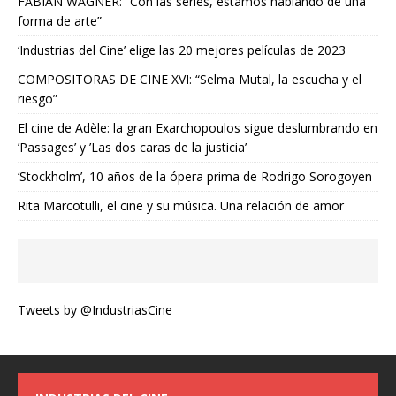
FABIAN WAGNER: “Con las series, estamos hablando de una
forma de arte”
‘Industrias del Cine’ elige las 20 mejores películas de 2023
COMPOSITORAS DE CINE XVI: “Selma Mutal, la escucha y el
riesgo”
El cine de Adèle: la gran Exarchopoulos sigue deslumbrando en
’Passages’ y ’Las dos caras de la justicia’
‘Stockholm’, 10 años de la ópera prima de Rodrigo Sorogoyen
Rita Marcotulli, el cine y su música. Una relación de amor
Tweets by @IndustriasCine