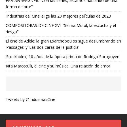
FABIAN WAGNER: “Con las series, estamos hablando de una
forma de arte”
‘Industrias del Cine’ elige las 20 mejores películas de 2023
COMPOSITORAS DE CINE XVI: “Selma Mutal, la escucha y el
riesgo”
El cine de Adèle: la gran Exarchopoulos sigue deslumbrando en
’Passages’ y ’Las dos caras de la justicia’
‘Stockholm’, 10 años de la ópera prima de Rodrigo Sorogoyen
Rita Marcotulli, el cine y su música. Una relación de amor
Tweets by @IndustriasCine