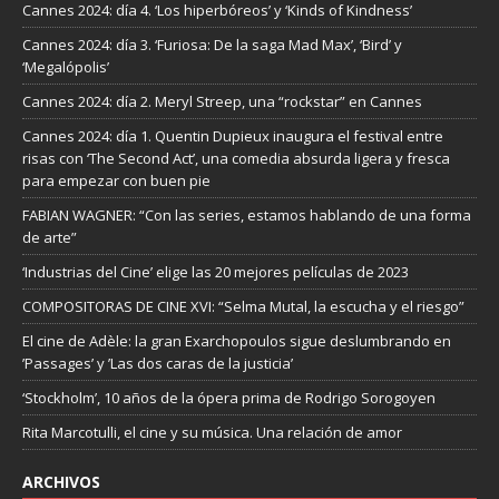
Cannes 2024: día 4. ‘Los hiperbóreos’ y ‘Kinds of Kindness’
Cannes 2024: día 3. ‘Furiosa: De la saga Mad Max’, ‘Bird’ y
‘Megalópolis’
Cannes 2024: día 2. Meryl Streep, una “rockstar” en Cannes
Cannes 2024: día 1. Quentin Dupieux inaugura el festival entre
risas con ‘The Second Act’, una comedia absurda ligera y fresca
para empezar con buen pie
FABIAN WAGNER: “Con las series, estamos hablando de una forma
de arte”
‘Industrias del Cine’ elige las 20 mejores películas de 2023
COMPOSITORAS DE CINE XVI: “Selma Mutal, la escucha y el riesgo”
El cine de Adèle: la gran Exarchopoulos sigue deslumbrando en
’Passages’ y ’Las dos caras de la justicia’
‘Stockholm’, 10 años de la ópera prima de Rodrigo Sorogoyen
Rita Marcotulli, el cine y su música. Una relación de amor
ARCHIVOS