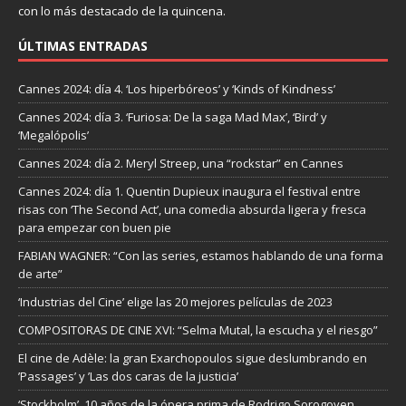
con lo más destacado de la quincena.
ÚLTIMAS ENTRADAS
Cannes 2024: día 4. ‘Los hiperbóreos’ y ‘Kinds of Kindness’
Cannes 2024: día 3. ‘Furiosa: De la saga Mad Max’, ‘Bird’ y
‘Megalópolis’
Cannes 2024: día 2. Meryl Streep, una “rockstar” en Cannes
Cannes 2024: día 1. Quentin Dupieux inaugura el festival entre
risas con ‘The Second Act’, una comedia absurda ligera y fresca
para empezar con buen pie
FABIAN WAGNER: “Con las series, estamos hablando de una forma
de arte”
‘Industrias del Cine’ elige las 20 mejores películas de 2023
COMPOSITORAS DE CINE XVI: “Selma Mutal, la escucha y el riesgo”
El cine de Adèle: la gran Exarchopoulos sigue deslumbrando en
’Passages’ y ’Las dos caras de la justicia’
‘Stockholm’, 10 años de la ópera prima de Rodrigo Sorogoyen