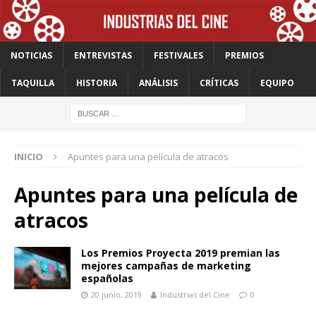
NOTICIAS
ENTREVISTAS
FESTIVALES
PREMIOS
TAQUILLA
HISTORIA
ANÁLISIS
CRÍTICAS
EQUIPO
INICIO
Apuntes para una película de atracos
Apuntes para una película de
atracos
Los Premios Proyecta 2019 premian las
mejores campañas de marketing
españolas
20 junio, 2019
Industrias del Cine
0