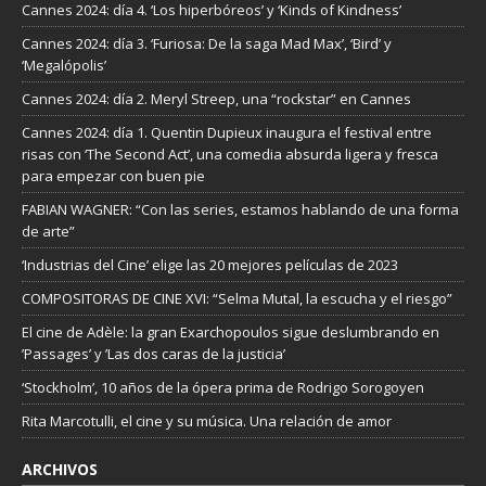
Cannes 2024: día 4. ‘Los hiperbóreos’ y ‘Kinds of Kindness’
Cannes 2024: día 3. ‘Furiosa: De la saga Mad Max’, ‘Bird’ y
‘Megalópolis’
Cannes 2024: día 2. Meryl Streep, una “rockstar” en Cannes
Cannes 2024: día 1. Quentin Dupieux inaugura el festival entre
risas con ‘The Second Act’, una comedia absurda ligera y fresca
para empezar con buen pie
FABIAN WAGNER: “Con las series, estamos hablando de una forma
de arte”
‘Industrias del Cine’ elige las 20 mejores películas de 2023
COMPOSITORAS DE CINE XVI: “Selma Mutal, la escucha y el riesgo”
El cine de Adèle: la gran Exarchopoulos sigue deslumbrando en
’Passages’ y ’Las dos caras de la justicia’
‘Stockholm’, 10 años de la ópera prima de Rodrigo Sorogoyen
Rita Marcotulli, el cine y su música. Una relación de amor
ARCHIVOS