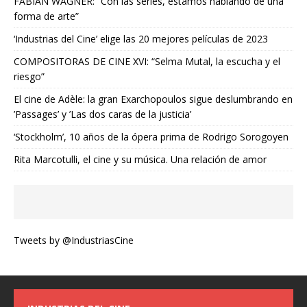
FABIAN WAGNER: “Con las series, estamos hablando de una
forma de arte”
‘Industrias del Cine’ elige las 20 mejores películas de 2023
COMPOSITORAS DE CINE XVI: “Selma Mutal, la escucha y el
riesgo”
El cine de Adèle: la gran Exarchopoulos sigue deslumbrando en
’Passages’ y ’Las dos caras de la justicia’
‘Stockholm’, 10 años de la ópera prima de Rodrigo Sorogoyen
Rita Marcotulli, el cine y su música. Una relación de amor
Tweets by @IndustriasCine