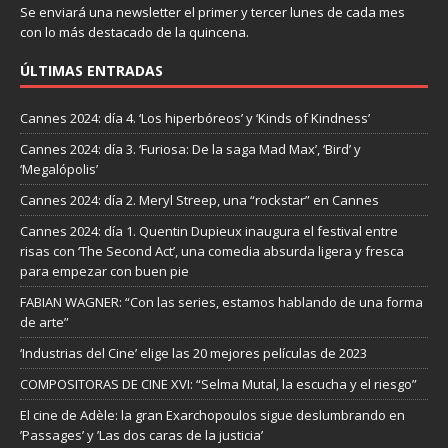
Se enviará una newsletter el primer y tercer lunes de cada mes
con lo más destacado de la quincena.
ÚLTIMAS ENTRADAS
Cannes 2024: día 4. ‘Los hiperbóreos’ y ‘Kinds of Kindness’
Cannes 2024: día 3. ‘Furiosa: De la saga Mad Max’, ‘Bird’ y
‘Megalópolis’
Cannes 2024: día 2. Meryl Streep, una “rockstar” en Cannes
Cannes 2024: día 1. Quentin Dupieux inaugura el festival entre
risas con ‘The Second Act’, una comedia absurda ligera y fresca
para empezar con buen pie
FABIAN WAGNER: “Con las series, estamos hablando de una forma
de arte”
‘Industrias del Cine’ elige las 20 mejores películas de 2023
COMPOSITORAS DE CINE XVI: “Selma Mutal, la escucha y el riesgo”
El cine de Adèle: la gran Exarchopoulos sigue deslumbrando en
’Passages’ y ’Las dos caras de la justicia’