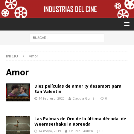
INICIO
Amor
Amor
Diez películas de amor (y desamor) para
San Valentín
14 febrero, 2020
Claudia Guillén
0
Las Palmas de Oro de la última década: de
Weerasethakul a Koreeda
14 mayo, 2019
Claudia Guillén
0