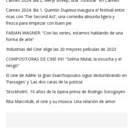
Cannes 2024: día 2. Meryl Streep, una “rockstar” en Cannes
Cannes 2024: día 1. Quentin Dupieux inaugura el festival entre
risas con ‘The Second Act’, una comedia absurda ligera y
fresca para empezar con buen pie
FABIAN WAGNER: “Con las series, estamos hablando de una
forma de arte”
‘Industrias del Cine’ elige las 20 mejores películas de 2023
COMPOSITORAS DE CINE XVI: “Selma Mutal, la escucha y el
riesgo”
El cine de Adèle: la gran Exarchopoulos sigue deslumbrando en
’Passages’ y ’Las dos caras de la justicia’
‘Stockholm’, 10 años de la ópera prima de Rodrigo Sorogoyen
Rita Marcotulli, el cine y su música. Una relación de amor