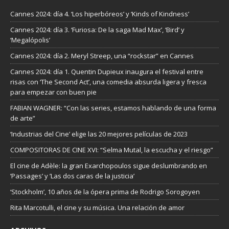
Cannes 2024: día 4. ‘Los hiperbóreos’ y ‘Kinds of Kindness’
Cannes 2024: día 3. ‘Furiosa: De la saga Mad Max’, ‘Bird’ y
‘Megalópolis’
Cannes 2024: día 2. Meryl Streep, una “rockstar” en Cannes
Cannes 2024: día 1. Quentin Dupieux inaugura el festival entre
risas con ‘The Second Act’, una comedia absurda ligera y fresca
para empezar con buen pie
FABIAN WAGNER: “Con las series, estamos hablando de una forma
de arte”
‘Industrias del Cine’ elige las 20 mejores películas de 2023
COMPOSITORAS DE CINE XVI: “Selma Mutal, la escucha y el riesgo”
El cine de Adèle: la gran Exarchopoulos sigue deslumbrando en
’Passages’ y ’Las dos caras de la justicia’
‘Stockholm’, 10 años de la ópera prima de Rodrigo Sorogoyen
Rita Marcotulli, el cine y su música. Una relación de amor