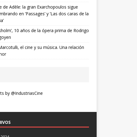
ne de Adèle: la gran Exarchopoulos sigue
mbrando en ’Passages’ y ’Las dos caras de la
ia’
kholm’, 10 años de la ópera prima de Rodrigo
goyen
Marcotulli, el cine y su música. Una relación
mor
s by @IndustriasCine
IVOS
 2024