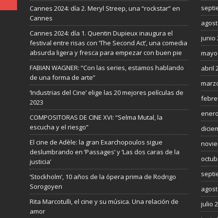
septi
Cannes 2024: día 2. Meryl Streep, una “rockstar” en
Cannes
agost
Cannes 2024: día 1. Quentin Dupieux inaugura el
junio
festival entre risas con ‘The Second Act’, una comedia
absurda ligera y fresca para empezar con buen pie
mayo
FABIAN WAGNER: “Con las series, estamos hablando
abril 
de una forma de arte”
marzo
‘Industrias del Cine’ elige las 20 mejores películas de
febre
2023
enero
COMPOSITORAS DE CINE XVI: “Selma Mutal, la
escucha y el riesgo”
dicie
El cine de Adèle: la gran Exarchopoulos sigue
novie
deslumbrando en ’Passages’ y ’Las dos caras de la
octub
justicia’
septi
‘Stockholm’, 10 años de la ópera prima de Rodrigo
Sorogoyen
agost
Rita Marcotulli, el cine y su música. Una relación de
julio 
amor