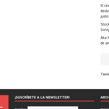
El ci
deslu
justic
‘Stoc
Soro
Rita 
de a
Tweet
¡SUSCRÍBETE A LA NEWSLETTER!
ARCH
mayo