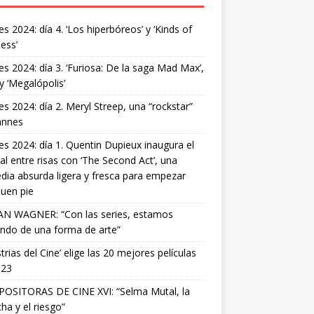
s 2024: día 4. ‘Los hiperbóreos’ y ‘Kinds of
ess’
s 2024: día 3. ‘Furiosa: De la saga Mad Max’,
 y ‘Megalópolis’
s 2024: día 2. Meryl Streep, una “rockstar”
annes
s 2024: día 1. Quentin Dupieux inaugura el
val entre risas con ‘The Second Act’, una
ia absurda ligera y fresca para empezar
uen pie
AN WAGNER: “Con las series, estamos
ndo de una forma de arte”
strias del Cine’ elige las 20 mejores películas
023
OSITORAS DE CINE XVI: “Selma Mutal, la
ha y el riesgo”