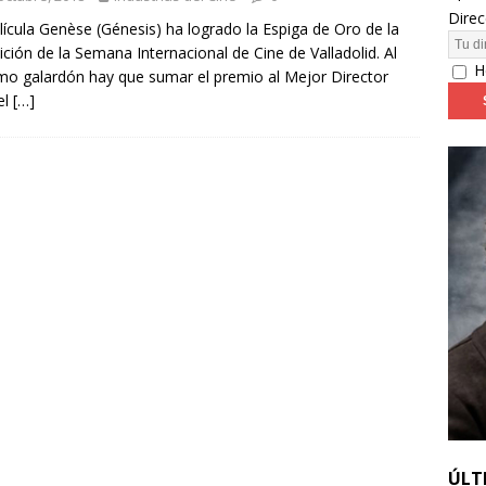
Direc
lícula Genèse (Génesis) ha logrado la Espiga de Oro de la
ición de la Semana Internacional de Cine de Valladolid. Al
24: día 4. ‘Los hiperbóreos’ y ‘Kinds of Kindness’
FESTIVALES
H
o galardón hay que sumar el premio al Mejor Director
el
[…]
ÚLT