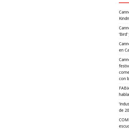
Canne
Kindn
Canne
‘Bird’
Canne
en C
Canne
festi
comed
con b
FABI
habla
‘Indu
de 2
COMP
escuc