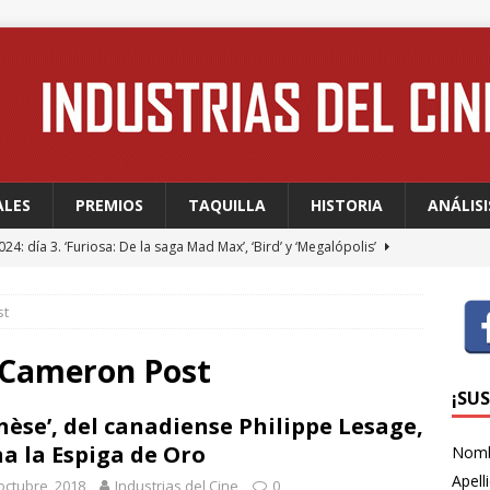
ALES
PREMIOS
TAQUILLA
HISTORIA
ANÁLISI
24: día 3. ‘Furiosa: De la saga Mad Max’, ‘Bird’ y ‘Megalópolis’
st
24: día 2. Meryl Streep, una “rockstar” en Cannes
FESTIVALES
24: día 1. Quentin Dupieux inaugura el festival entre risas con
 Cameron Post
dia absurda ligera y fresca para empezar con buen pie
¡SU
nèse’, del canadiense Philippe Lesage,
a la Espiga de Oro
Nom
 WAGNER: “Con las series, estamos hablando de una forma de
Apell
octubre, 2018
Industrias del Cine
0