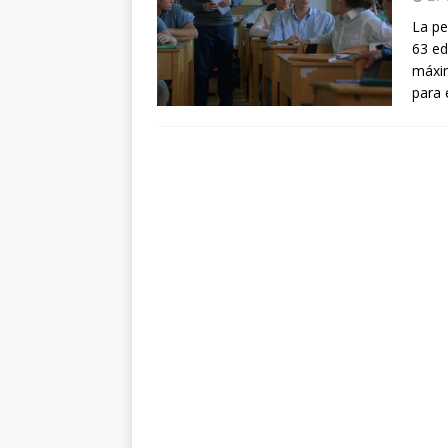
arte”
ENTREVISTAS
La pe
63 ed
[ 18 mayo, 2024 ]
Cannes 20
máxim
para 