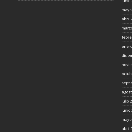
junio
mayo
abril 
marzo
febre
enero
dicie
novie
octub
septi
agost
julio 
junio
mayo
abril 