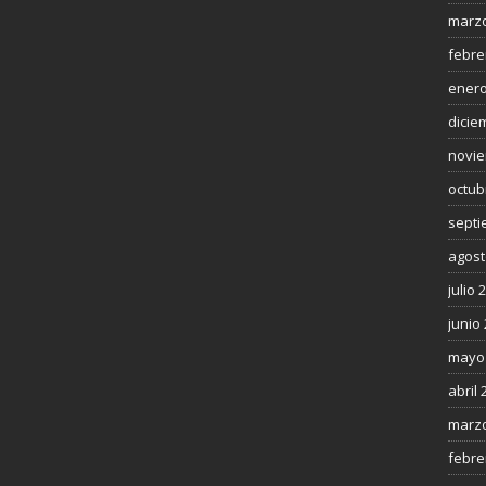
marzo
febre
enero
dicie
novie
octub
septi
agost
julio 
junio
mayo
abril 
marzo
febre