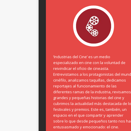
‘Industrias del Cine’ es un medio
especializado en cine con la voluntad de
reivindicar el oficio de cineasta.
Entrevistamos a los protagonistas del mun
cinéfilo, analizamos taquillas, dedicamos
reportajes al funcionamiento de las
diferentes ramas de la industria, revisamos
grandes y pequeñas historias del cine y
cubrimos la actualidad más destacada de l
festivales y premios. Este es, también, un
espacio en el que compartir y aprender
sobre lo que desde pequeños tanto nos ha
entusiasmado y emocionado: el cine.