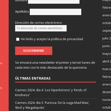
Nombre
febre
Apellidos
enero
Dirección de correo electrónico:
octub
septi
julio 
He leído y acepto la política de privacidad
junio
mayo
abril 
Se enviará una newsletter el primer y tercer lunes de
do
cada mes con lo más destacado de la quincena.
marzo
febre
ÚLTIMAS ENTRADAS
enero
os
Cannes 2024: día 4. ‘Los hiperbóreos’ y ‘Kinds of
dicie
Kindness’
novie
Cannes 2024: día 3. ‘Furiosa: De la saga Mad Max’,
octub
‘Bird’ y ‘Megalópolis’