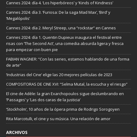
Cannes 2024: día 4. ‘Los hiperbóreos’ y ‘Kinds of Kindness’
Cannes 2024: día 3. ‘Furiosa: De la saga Mad Max’, ‘Bird’ y
‘Megalópolis’
Cannes 2024: día 2. Meryl Streep, una “rockstar” en Cannes
Cannes 2024: día 1. Quentin Dupieux inaugura el festival entre
risas con ‘The Second Act’, una comedia absurda ligera y fresca
para empezar con buen pie
FABIAN WAGNER: “Con las series, estamos hablando de una forma
de arte”
‘Industrias del Cine’ elige las 20 mejores películas de 2023
COMPOSITORAS DE CINE XVI: “Selma Mutal, la escucha y el riesgo”
El cine de Adèle: la gran Exarchopoulos sigue deslumbrando en
’Passages’ y ’Las dos caras de la justicia’
‘Stockholm’, 10 años de la ópera prima de Rodrigo Sorogoyen
Rita Marcotulli, el cine y su música. Una relación de amor
ARCHIVOS