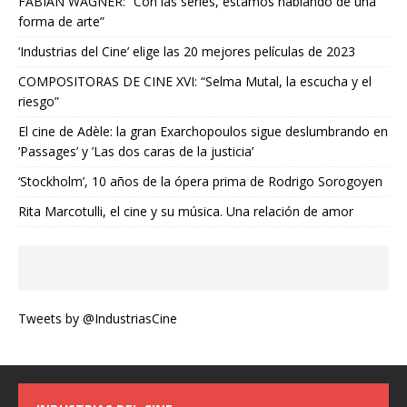
FABIAN WAGNER: “Con las series, estamos hablando de una
forma de arte”
‘Industrias del Cine’ elige las 20 mejores películas de 2023
COMPOSITORAS DE CINE XVI: “Selma Mutal, la escucha y el
riesgo”
El cine de Adèle: la gran Exarchopoulos sigue deslumbrando en
’Passages’ y ’Las dos caras de la justicia’
‘Stockholm’, 10 años de la ópera prima de Rodrigo Sorogoyen
Rita Marcotulli, el cine y su música. Una relación de amor
Tweets by @IndustriasCine