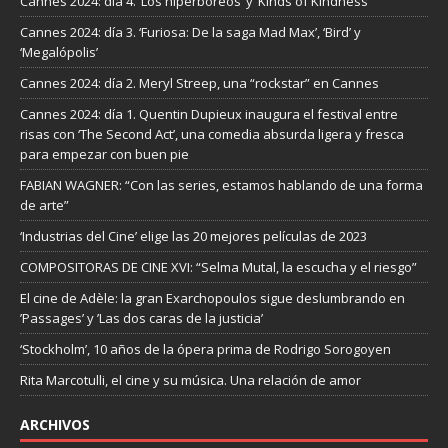
Cannes 2024: día 4. ‘Los hiperbóreos’ y ‘Kinds of Kindness’
Cannes 2024: día 3. ‘Furiosa: De la saga Mad Max’, ‘Bird’ y
‘Megalópolis’
Cannes 2024: día 2. Meryl Streep, una “rockstar” en Cannes
Cannes 2024: día 1. Quentin Dupieux inaugura el festival entre
risas con ‘The Second Act’, una comedia absurda ligera y fresca
para empezar con buen pie
FABIAN WAGNER: “Con las series, estamos hablando de una forma
de arte”
‘Industrias del Cine’ elige las 20 mejores películas de 2023
COMPOSITORAS DE CINE XVI: “Selma Mutal, la escucha y el riesgo”
El cine de Adèle: la gran Exarchopoulos sigue deslumbrando en
’Passages’ y ’Las dos caras de la justicia’
‘Stockholm’, 10 años de la ópera prima de Rodrigo Sorogoyen
Rita Marcotulli, el cine y su música. Una relación de amor
ARCHIVOS