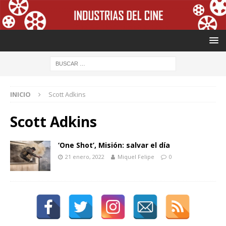
INICIO
Scott Adkins
Scott Adkins
‘One Shot’, Misión: salvar el día
21 enero, 2022
Miquel Felipe
0