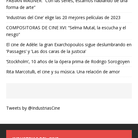
FABIAN WAGNER: “Con las series, estamos hablando de una
forma de arte”
‘Industrias del Cine’ elige las 20 mejores películas de 2023
COMPOSITORAS DE CINE XVI: “Selma Mutal, la escucha y el
riesgo”
El cine de Adèle: la gran Exarchopoulos sigue deslumbrando en
’Passages’ y ’Las dos caras de la justicia’
‘Stockholm’, 10 años de la ópera prima de Rodrigo Sorogoyen
Rita Marcotulli, el cine y su música. Una relación de amor
Tweets by @IndustriasCine