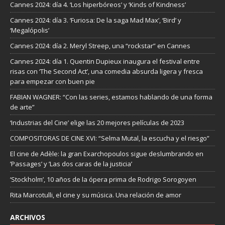
Cannes 2024: día 4. ‘Los hiperbóreos’ y ‘Kinds of Kindness’
Cannes 2024: día 3. ‘Furiosa: De la saga Mad Max’, ‘Bird’ y
‘Megalópolis’
Cannes 2024: día 2. Meryl Streep, una “rockstar” en Cannes
Cannes 2024: día 1. Quentin Dupieux inaugura el festival entre
risas con ‘The Second Act’, una comedia absurda ligera y fresca
para empezar con buen pie
FABIAN WAGNER: “Con las series, estamos hablando de una forma
de arte”
‘Industrias del Cine’ elige las 20 mejores películas de 2023
COMPOSITORAS DE CINE XVI: “Selma Mutal, la escucha y el riesgo”
El cine de Adèle: la gran Exarchopoulos sigue deslumbrando en
’Passages’ y ’Las dos caras de la justicia’
‘Stockholm’, 10 años de la ópera prima de Rodrigo Sorogoyen
Rita Marcotulli, el cine y su música. Una relación de amor
ARCHIVOS