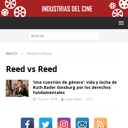
INICIO
Reed vs Reed
Reed vs Reed
‘Una cuestión de género’: vida y lucha de
Ruth Bader Ginsburg por los derechos
fundamentales
17 junio, 2019
Lídia Oñate
0