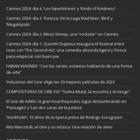
Cannes 2024: día 4. ‘Los hiperbóreos’ y ‘Kinds of Kindness’
Cannes 2024: día 3. ‘Furiosa: De la saga Mad Max’, ‘Bird’ y
‘Megalópolis’
Cannes 2024: día 2. Meryl Streep, una “rockstar” en Cannes
Cannes 2024: día 1. Quentin Dupieux inaugura el festival entre
risas con ‘The Second Act’, una comedia absurda ligera y fresca
para empezar con buen pie
FABIAN WAGNER: “Con las series, estamos hablando de una forma
de arte”
‘Industrias del Cine’ elige las 20 mejores películas de 2023
COMPOSITORAS DE CINE XVI: “Selma Mutal, la escucha y el riesgo”
El cine de Adèle: la gran Exarchopoulos sigue deslumbrando en
’Passages’ y ’Las dos caras de la justicia’
‘Stockholm’, 10 años de la ópera prima de Rodrigo Sorogoyen
Rita Marcotulli, el cine y su música. Una relación de amor