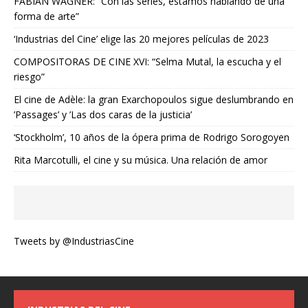
FABIAN WAGNER: “Con las series, estamos hablando de una
forma de arte”
‘Industrias del Cine’ elige las 20 mejores películas de 2023
COMPOSITORAS DE CINE XVI: “Selma Mutal, la escucha y el
riesgo”
El cine de Adèle: la gran Exarchopoulos sigue deslumbrando en
’Passages’ y ’Las dos caras de la justicia’
‘Stockholm’, 10 años de la ópera prima de Rodrigo Sorogoyen
Rita Marcotulli, el cine y su música. Una relación de amor
Tweets by @IndustriasCine