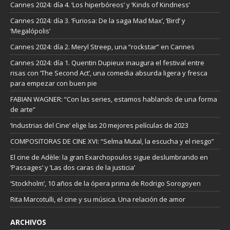
Cannes 2024: día 4. ‘Los hiperbóreos’ y ‘Kinds of Kindness’
Cannes 2024: día 3. ‘Furiosa: De la saga Mad Max’, ‘Bird’ y
‘Megalópolis’
Cannes 2024: día 2. Meryl Streep, una “rockstar” en Cannes
Cannes 2024: día 1. Quentin Dupieux inaugura el festival entre
risas con ‘The Second Act’, una comedia absurda ligera y fresca
para empezar con buen pie
FABIAN WAGNER: “Con las series, estamos hablando de una forma
de arte”
‘Industrias del Cine’ elige las 20 mejores películas de 2023
COMPOSITORAS DE CINE XVI: “Selma Mutal, la escucha y el riesgo”
El cine de Adèle: la gran Exarchopoulos sigue deslumbrando en
’Passages’ y ’Las dos caras de la justicia’
‘Stockholm’, 10 años de la ópera prima de Rodrigo Sorogoyen
Rita Marcotulli, el cine y su música. Una relación de amor
ARCHIVOS