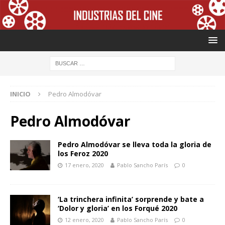
INICIO
Pedro Almodóvar
Pedro Almodóvar
Pedro Almodóvar se lleva toda la gloria de
los Feroz 2020
17 enero, 2020
Pablo Sancho París
0
‘La trinchera infinita’ sorprende y bate a
‘Dolor y gloria’ en los Forqué 2020
12 enero, 2020
Pablo Sancho París
0