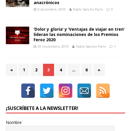
anacrónicos
8 diciembre, 2019
Pablo Sancho París
0
‘Dolor y gloria’ y ‘Ventajas de viajar en tren’
lideran las nominaciones de los Premios
Feroz 2020
29 noviembre, 2019
Pablo Sancho París
1
«
1
2
3
4
…
6
»
¡SUSCRÍBETE A LA NEWSLETTER!
Nombre