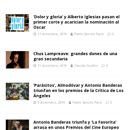
‘Dolor y gloria’ y Alberto Iglesias pasan el
primer corte y acarician la nominación al
Oscar
17 diciembre, 2019
Pablo Sancho París
0
Chus Lampreave: grandes dones de una
gran secundaria
11 diciembre, 2019
Claudia Guillén
0
‘Parásitos’, Almodóvar y Antonio Banderas
triunfan en los premios de la Crítica de Los
Ángeles
9 diciembre, 2019
Pablo Sancho París
0
Antonio Banderas triunfa y ‘La Favorita’
arrasa en unos Premios del Cine Europeo