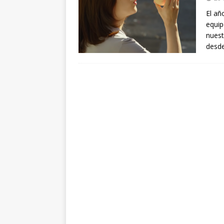
arte”
ENTREVISTAS
El añ
equip
[ 18 mayo, 2024 ]
Cannes 20
nuest
desde