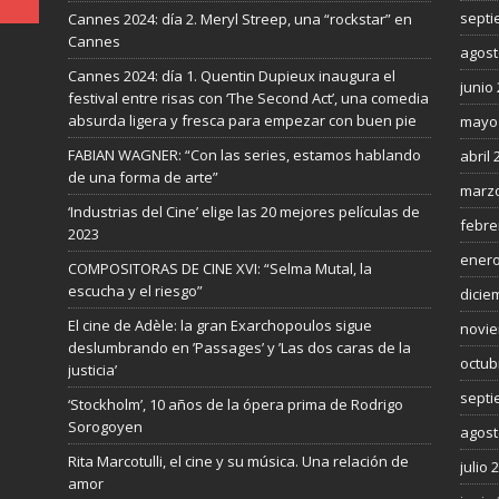
septi
Cannes 2024: día 2. Meryl Streep, una “rockstar” en
Cannes
agost
Cannes 2024: día 1. Quentin Dupieux inaugura el
junio
festival entre risas con ‘The Second Act’, una comedia
absurda ligera y fresca para empezar con buen pie
mayo
FABIAN WAGNER: “Con las series, estamos hablando
abril 
de una forma de arte”
marzo
‘Industrias del Cine’ elige las 20 mejores películas de
febre
2023
enero
COMPOSITORAS DE CINE XVI: “Selma Mutal, la
escucha y el riesgo”
dicie
El cine de Adèle: la gran Exarchopoulos sigue
novie
deslumbrando en ’Passages’ y ’Las dos caras de la
octub
justicia’
septi
‘Stockholm’, 10 años de la ópera prima de Rodrigo
Sorogoyen
agost
Rita Marcotulli, el cine y su música. Una relación de
julio 
amor