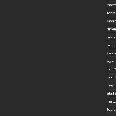
marzo
febre
enero
dicie
novie
octub
septi
agost
julio 
junio
mayo
abril 
marzo
febre