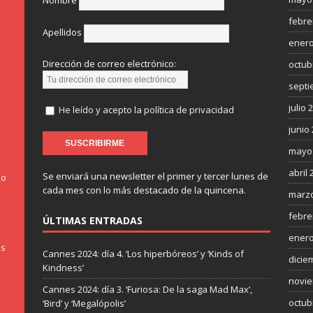
Nombre
febre
Apellidos
enero
Dirección de correo electrónico:
octub
septi
julio 
He leído y acepto la política de privacidad
junio
mayo
abril 
Se enviará una newsletter el primer y tercer lunes de
do
cada mes con lo más destacado de la quincena.
marzo
febre
ÚLTIMAS ENTRADAS
enero
os
Cannes 2024: día 4. ‘Los hiperbóreos’ y ‘Kinds of
dicie
Kindness’
novie
Cannes 2024: día 3. ‘Furiosa: De la saga Mad Max’,
octub
‘Bird’ y ‘Megalópolis’