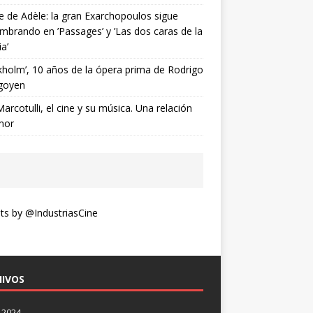
ne de Adèle: la gran Exarchopoulos sigue
mbrando en ’Passages’ y ’Las dos caras de la
ia’
kholm’, 10 años de la ópera prima de Rodrigo
goyen
Marcotulli, el cine y su música. Una relación
mor
s by @IndustriasCine
IVOS
 2024