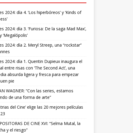
s 2024: día 4. ‘Los hiperbóreos’ y ‘Kinds of
ess’
s 2024: día 3. ‘Furiosa: De la saga Mad Max’,
 y ‘Megalópolis’
s 2024: día 2. Meryl Streep, una “rockstar”
annes
s 2024: día 1. Quentin Dupieux inaugura el
val entre risas con ‘The Second Act’, una
ia absurda ligera y fresca para empezar
uen pie
AN WAGNER: “Con las series, estamos
ndo de una forma de arte”
strias del Cine’ elige las 20 mejores películas
023
OSITORAS DE CINE XVI: “Selma Mutal, la
ha y el riesgo”