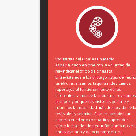
‘Industrias del Cine’ es un medio
especializado en cine con la voluntad de
reivindicar el oficio de cineasta.
Entrevistamos a los protagonistas del mun
cinéfilo, analizamos taquillas, dedicamos
reportajes al funcionamiento de las
diferentes ramas de la industria, revisamos
grandes y pequeñas historias del cine y
cubrimos la actualidad más destacada de l
festivales y premios. Este es, también, un
espacio en el que compartir y aprender
sobre lo que desde pequeños tanto nos ha
entusiasmado y emocionado: el cine.