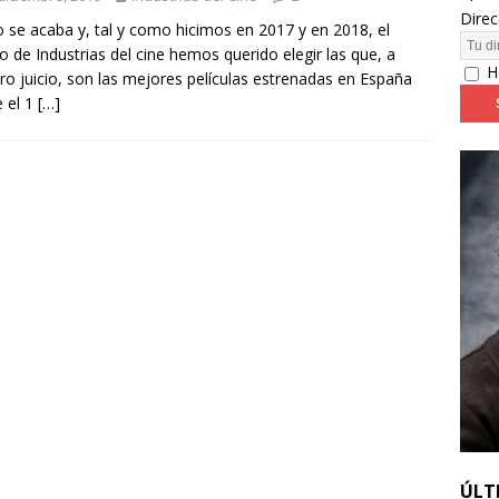
Direc
o se acaba y, tal y como hicimos en 2017 y en 2018, el
o de Industrias del cine hemos querido elegir las que, a
24: día 4. ‘Los hiperbóreos’ y ‘Kinds of Kindness’
FESTIVALES
H
ro juicio, son las mejores películas estrenadas en España
 el 1
[…]
ÚLT