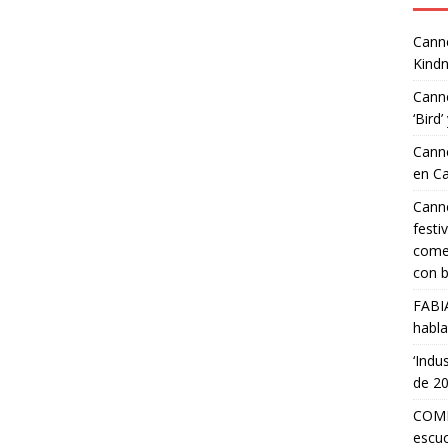
Canne
Kindn
Canne
‘Bird’
Canne
en C
Canne
festi
comed
con b
FABI
habla
‘Indu
de 2
COMP
escuc