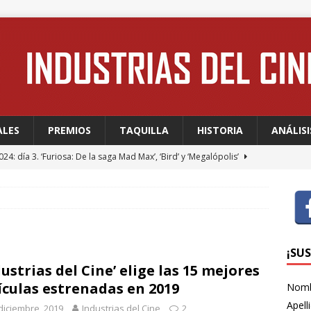
ALES
PREMIOS
TAQUILLA
HISTORIA
ANÁLISI
24: día 3. ‘Furiosa: De la saga Mad Max’, ‘Bird’ y ‘Megalópolis’
24: día 2. Meryl Streep, una “rockstar” en Cannes
FESTIVALES
24: día 1. Quentin Dupieux inaugura el festival entre risas con
dia absurda ligera y fresca para empezar con buen pie
¡SU
dustrias del Cine’ elige las 15 mejores
ículas estrenadas en 2019
Nom
 WAGNER: “Con las series, estamos hablando de una forma de
Apell
diciembre, 2019
Industrias del Cine
2