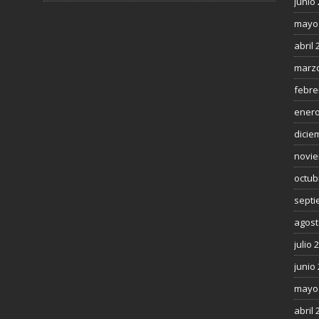
junio
mayo
abril 
marzo
febre
enero
dicie
novie
octub
septi
agost
julio 
junio
mayo
abril 