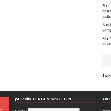
El ci
deslu
justic
‘Stoc
Soro
Rita 
de a
Tweet
¡SUSCRÍBETE A LA NEWSLETTER!
ARCH
mayo