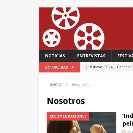
NOTICIAS
ENTREVISTAS
FESTIV
[ 18 mayo, 2024 ]
Cannes 20
ACTUALIDAD
FESTIVALES
INICIO
Nosotros
[ 18 mayo, 2024 ]
Cannes 20
[ 15 mayo, 2024 ]
Cannes 20
Nosotros
‘The Second Act’, una come
‘In
RECOMENDACIONES
FESTIVALES
pel
[ 12 febrero, 2024 ]
FABIAN
29 