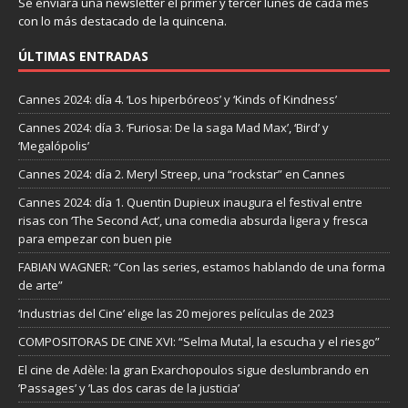
Se enviará una newsletter el primer y tercer lunes de cada mes
con lo más destacado de la quincena.
ÚLTIMAS ENTRADAS
Cannes 2024: día 4. ‘Los hiperbóreos’ y ‘Kinds of Kindness’
Cannes 2024: día 3. ‘Furiosa: De la saga Mad Max’, ‘Bird’ y
‘Megalópolis’
Cannes 2024: día 2. Meryl Streep, una “rockstar” en Cannes
Cannes 2024: día 1. Quentin Dupieux inaugura el festival entre
risas con ‘The Second Act’, una comedia absurda ligera y fresca
para empezar con buen pie
FABIAN WAGNER: “Con las series, estamos hablando de una forma
de arte”
‘Industrias del Cine’ elige las 20 mejores películas de 2023
COMPOSITORAS DE CINE XVI: “Selma Mutal, la escucha y el riesgo”
El cine de Adèle: la gran Exarchopoulos sigue deslumbrando en
’Passages’ y ’Las dos caras de la justicia’