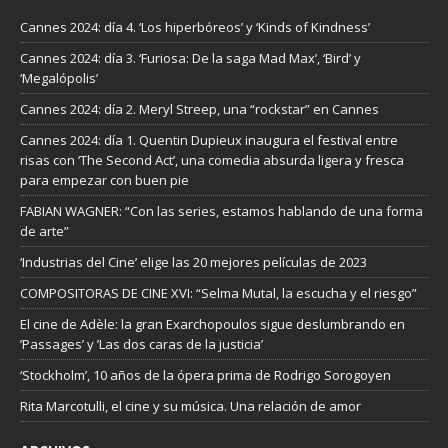
Cannes 2024: día 4. ‘Los hiperbóreos’ y ‘Kinds of Kindness’
Cannes 2024: día 3. ‘Furiosa: De la saga Mad Max’, ‘Bird’ y
‘Megalópolis’
Cannes 2024: día 2. Meryl Streep, una “rockstar” en Cannes
Cannes 2024: día 1. Quentin Dupieux inaugura el festival entre
risas con ‘The Second Act’, una comedia absurda ligera y fresca
para empezar con buen pie
FABIAN WAGNER: “Con las series, estamos hablando de una forma
de arte”
‘Industrias del Cine’ elige las 20 mejores películas de 2023
COMPOSITORAS DE CINE XVI: “Selma Mutal, la escucha y el riesgo”
El cine de Adèle: la gran Exarchopoulos sigue deslumbrando en
’Passages’ y ’Las dos caras de la justicia’
‘Stockholm’, 10 años de la ópera prima de Rodrigo Sorogoyen
Rita Marcotulli, el cine y su música. Una relación de amor