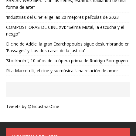
FABIAN WAGNER: “Con las series, estamos hablando de una
forma de arte”
‘Industrias del Cine’ elige las 20 mejores películas de 2023
COMPOSITORAS DE CINE XVI: “Selma Mutal, la escucha y el
riesgo”
El cine de Adèle: la gran Exarchopoulos sigue deslumbrando en
’Passages’ y ’Las dos caras de la justicia’
‘Stockholm’, 10 años de la ópera prima de Rodrigo Sorogoyen
Rita Marcotulli, el cine y su música. Una relación de amor
Tweets by @IndustriasCine