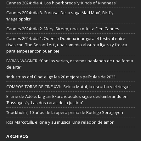
Cannes 2024: día 4. ‘Los hiperbóreos’ y ‘Kinds of Kindness’
Cannes 2024: día 3. ‘Furiosa: De la saga Mad Max’, ‘Bird’ y
‘Megalópolis’
Cannes 2024: día 2. Meryl Streep, una “rockstar” en Cannes
Cannes 2024: día 1. Quentin Dupieux inaugura el festival entre
risas con ‘The Second Act’, una comedia absurda ligera y fresca
para empezar con buen pie
FABIAN WAGNER: “Con las series, estamos hablando de una forma
de arte”
‘Industrias del Cine’ elige las 20 mejores películas de 2023
COMPOSITORAS DE CINE XVI: “Selma Mutal, la escucha y el riesgo”
El cine de Adèle: la gran Exarchopoulos sigue deslumbrando en
’Passages’ y ’Las dos caras de la justicia’
‘Stockholm’, 10 años de la ópera prima de Rodrigo Sorogoyen
Rita Marcotulli, el cine y su música. Una relación de amor
ARCHIVOS