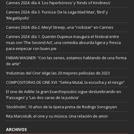
Cannes 2024: día 4. ‘Los hiperbóreos’ y ‘Kinds of Kindness’
Cannes 2024: día 3. ‘Furiosa: De la saga Mad Max’, ‘Bird’ y
‘Megalópolis’
Cannes 2024: día 2. Meryl Streep, una “rockstar” en Cannes
Cannes 2024: día 1. Quentin Dupieux inaugura el festival entre
risas con ‘The Second Act’, una comedia absurda ligera y fresca
para empezar con buen pie
FABIAN WAGNER: “Con las series, estamos hablando de una forma
de arte”
‘Industrias del Cine’ elige las 20 mejores películas de 2023
COMPOSITORAS DE CINE XVI: “Selma Mutal, la escucha y el riesgo”
El cine de Adèle: la gran Exarchopoulos sigue deslumbrando en
’Passages’ y ’Las dos caras de la justicia’
‘Stockholm’, 10 años de la ópera prima de Rodrigo Sorogoyen
Rita Marcotulli, el cine y su música. Una relación de amor
ARCHIVOS