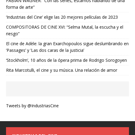
FABIAN WAGNER: “Con las series, estamos hablando de una
forma de arte”
‘Industrias del Cine’ elige las 20 mejores películas de 2023
COMPOSITORAS DE CINE XVI: “Selma Mutal, la escucha y el
riesgo”
El cine de Adèle: la gran Exarchopoulos sigue deslumbrando en
’Passages’ y ’Las dos caras de la justicia’
‘Stockholm’, 10 años de la ópera prima de Rodrigo Sorogoyen
Rita Marcotulli, el cine y su música. Una relación de amor
Tweets by @IndustriasCine