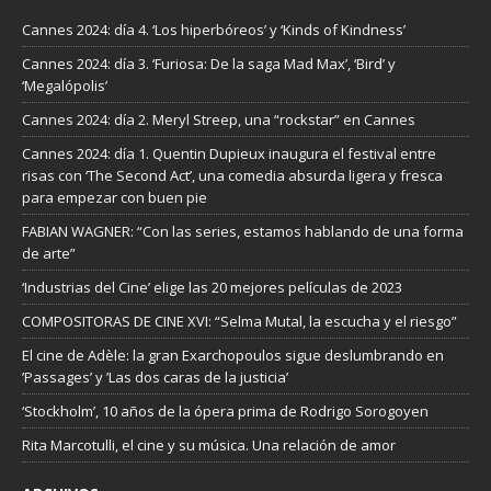
Cannes 2024: día 4. ‘Los hiperbóreos’ y ‘Kinds of Kindness’
Cannes 2024: día 3. ‘Furiosa: De la saga Mad Max’, ‘Bird’ y
‘Megalópolis’
Cannes 2024: día 2. Meryl Streep, una “rockstar” en Cannes
Cannes 2024: día 1. Quentin Dupieux inaugura el festival entre
risas con ‘The Second Act’, una comedia absurda ligera y fresca
para empezar con buen pie
FABIAN WAGNER: “Con las series, estamos hablando de una forma
de arte”
‘Industrias del Cine’ elige las 20 mejores películas de 2023
COMPOSITORAS DE CINE XVI: “Selma Mutal, la escucha y el riesgo”
El cine de Adèle: la gran Exarchopoulos sigue deslumbrando en
’Passages’ y ’Las dos caras de la justicia’
‘Stockholm’, 10 años de la ópera prima de Rodrigo Sorogoyen
Rita Marcotulli, el cine y su música. Una relación de amor