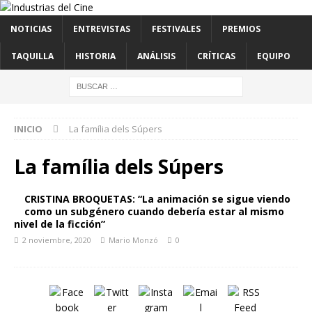
NOTICIAS
ENTREVISTAS
FESTIVALES
PREMIOS
TAQUILLA
HISTORIA
ANÁLISIS
CRÍTICAS
EQUIPO
INICIO
La família dels Súpers
La família dels Súpers
CRISTINA BROQUETAS: “La animación se sigue viendo
como un subgénero cuando debería estar al mismo
nivel de la ficción”
2 noviembre, 2020
Mario Monzó
0