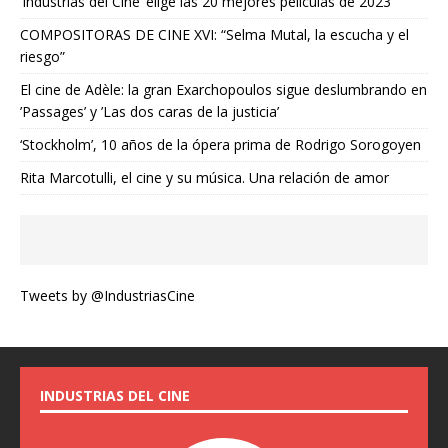
‘Industrias del Cine’ elige las 20 mejores películas de 2023
COMPOSITORAS DE CINE XVI: “Selma Mutal, la escucha y el
riesgo”
El cine de Adèle: la gran Exarchopoulos sigue deslumbrando en
’Passages’ y ’Las dos caras de la justicia’
‘Stockholm’, 10 años de la ópera prima de Rodrigo Sorogoyen
Rita Marcotulli, el cine y su música. Una relación de amor
Tweets by @IndustriasCine
INDUSTRIAS DEL CINE