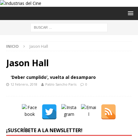
INICIO
Jason Hall
Jason Hall
‘Deber cumplido’, vuelta al desamparo
12 febrero, 2018
Pablo Sancho París
0
¡SUSCRÍBETE A LA NEWSLETTER!