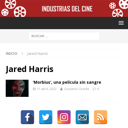
INICIO
Jared Harris
Jared Harris
‘Morbius’, una película sin sangre
11 abril, 2022
Giovanni Casella
0