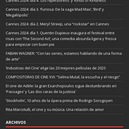
Cannes 2024: día 4. ‘Los hiperbóreos’ y ‘Kinds of Kindness’
Cannes 2024: día 3. ‘Furiosa: De la saga Mad Max’, ‘Bird’ y
‘Megalópolis’
Cannes 2024: día 2. Meryl Streep, una “rockstar” en Cannes
Cannes 2024: día 1. Quentin Dupieux inaugura el festival entre
risas con ‘The Second Act’, una comedia absurda ligera y fresca
para empezar con buen pie
FABIAN WAGNER: “Con las series, estamos hablando de una forma
de arte”
‘Industrias del Cine’ elige las 20 mejores películas de 2023
COMPOSITORAS DE CINE XVI: “Selma Mutal, la escucha y el riesgo”
El cine de Adèle: la gran Exarchopoulos sigue deslumbrando en
’Passages’ y ’Las dos caras de la justicia’
‘Stockholm’, 10 años de la ópera prima de Rodrigo Sorogoyen
Rita Marcotulli, el cine y su música. Una relación de amor
ARCHIVOS