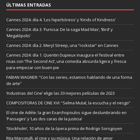
ÚLTIMAS ENTRADAS
Cannes 2024: día 4. ‘Los hiperbóreos’ y ‘Kinds of Kindness’
Cannes 2024: día 3. ‘Furiosa: De la saga Mad Max’, ‘Bird’ y
‘Megalópolis’
Cannes 2024: día 2. Meryl Streep, una “rockstar” en Cannes
Cannes 2024: día 1. Quentin Dupieux inaugura el festival entre
risas con ‘The Second Act’, una comedia absurda ligera y fresca
para empezar con buen pie
FABIAN WAGNER: “Con las series, estamos hablando de una forma
de arte”
‘Industrias del Cine’ elige las 20 mejores películas de 2023
COMPOSITORAS DE CINE XVI: “Selma Mutal, la escucha y el riesgo”
El cine de Adèle: la gran Exarchopoulos sigue deslumbrando en
’Passages’ y ’Las dos caras de la justicia’
‘Stockholm’, 10 años de la ópera prima de Rodrigo Sorogoyen
Rita Marcotulli, el cine y su música. Una relación de amor