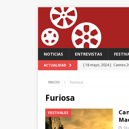
NOTICIAS
ENTREVISTAS
FESTIV
[ 18 mayo, 2024 ]
Cannes 20
ACTUALIDAD
FESTIVALES
INICIO
Furiosa
[ 18 mayo, 2024 ]
Cannes 20
[ 15 mayo, 2024 ]
Cannes 20
Furiosa
‘The Second Act’, una come
Can
FESTIVALES
FESTIVALES
Mad
[ 12 febrero, 2024 ]
FABIAN
18 