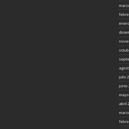
marzo
febre
enero
dicie
novie
octub
septi
agost
julio 
junio
mayo
abril 
marzo
febre