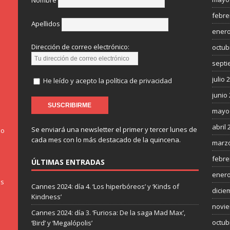
Nombre
febre
Apellidos
enero
Dirección de correo electrónico:
octub
septi
julio 
He leído y acepto la política de privacidad
junio
mayo
abril 
Se enviará una newsletter el primer y tercer lunes de
do
cada mes con lo más destacado de la quincena.
marzo
febre
ÚLTIMAS ENTRADAS
enero
os
Cannes 2024: día 4. ‘Los hiperbóreos’ y ‘Kinds of
dicie
Kindness’
novie
Cannes 2024: día 3. ‘Furiosa: De la saga Mad Max’,
octub
‘Bird’ y ‘Megalópolis’