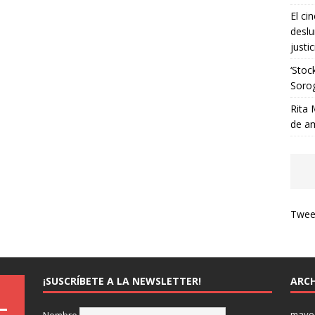
El ci
deslu
justic
‘Stoc
Soro
Rita 
de a
Tweet
¡SUSCRÍBETE A LA NEWSLETTER!
ARCH
mayo