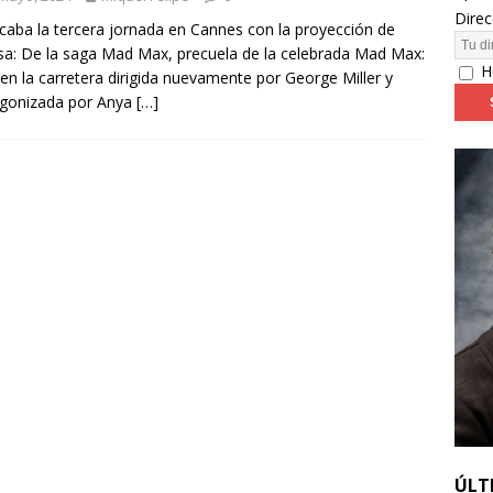
Direc
caba la tercera jornada en Cannes con la proyección de
sa: De la saga Mad Max, precuela de la celebrada Mad Max:
24: día 4. ‘Los hiperbóreos’ y ‘Kinds of Kindness’
FESTIVALES
H
 en la carretera dirigida nuevamente por George Miller y
agonizada por Anya
[…]
ÚLT