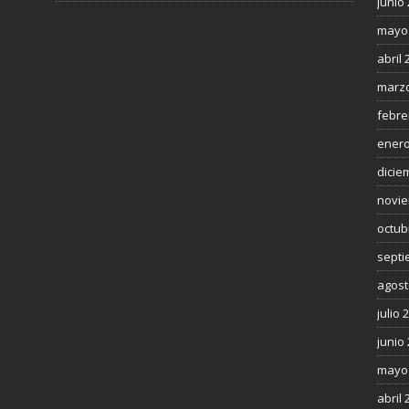
junio
mayo
abril 
marzo
febre
enero
dicie
novie
octub
septi
agost
julio 
junio
mayo
abril 