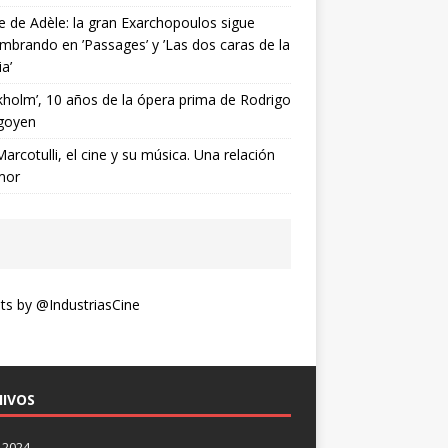
ne de Adèle: la gran Exarchopoulos sigue
mbrando en ’Passages’ y ’Las dos caras de la
ia’
kholm’, 10 años de la ópera prima de Rodrigo
goyen
Marcotulli, el cine y su música. Una relación
mor
s by @IndustriasCine
IVOS
 2024