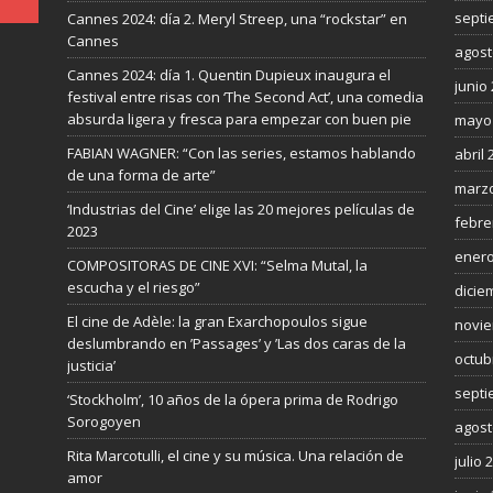
septi
Cannes 2024: día 2. Meryl Streep, una “rockstar” en
Cannes
agost
Cannes 2024: día 1. Quentin Dupieux inaugura el
junio
festival entre risas con ‘The Second Act’, una comedia
absurda ligera y fresca para empezar con buen pie
mayo
FABIAN WAGNER: “Con las series, estamos hablando
abril 
de una forma de arte”
marzo
‘Industrias del Cine’ elige las 20 mejores películas de
febre
2023
enero
COMPOSITORAS DE CINE XVI: “Selma Mutal, la
escucha y el riesgo”
dicie
El cine de Adèle: la gran Exarchopoulos sigue
novie
deslumbrando en ’Passages’ y ’Las dos caras de la
octub
justicia’
septi
‘Stockholm’, 10 años de la ópera prima de Rodrigo
Sorogoyen
agost
Rita Marcotulli, el cine y su música. Una relación de
julio 
amor