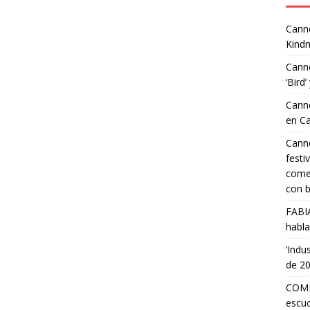
Canne
Kindn
Canne
‘Bird’
Canne
en C
Canne
festi
comed
con b
FABI
habla
‘Indu
de 2
COMP
escuc