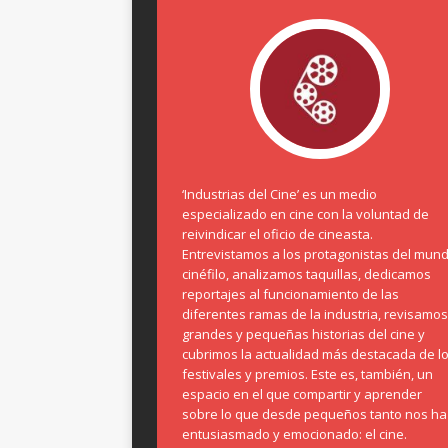
‘Industrias del Cine’ es un medio
especializado en cine con la voluntad de
reivindicar el oficio de cineasta.
Entrevistamos a los protagonistas del mun
cinéfilo, analizamos taquillas, dedicamos
reportajes al funcionamiento de las
diferentes ramas de la industria, revisamos
grandes y pequeñas historias del cine y
cubrimos la actualidad más destacada de l
festivales y premios. Este es, también, un
espacio en el que compartir y aprender
sobre lo que desde pequeños tanto nos ha
entusiasmado y emocionado: el cine.