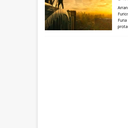
arte”
ENTREVISTAS
Arran
Furio
[ 18 mayo, 2024 ]
Cannes 20
Furia
prot