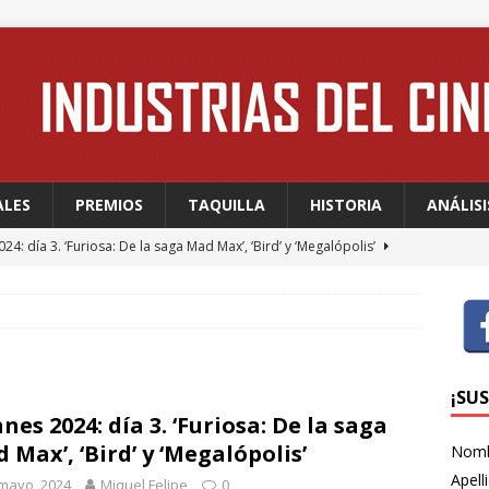
ALES
PREMIOS
TAQUILLA
HISTORIA
ANÁLISI
24: día 3. ‘Furiosa: De la saga Mad Max’, ‘Bird’ y ‘Megalópolis’
24: día 2. Meryl Streep, una “rockstar” en Cannes
FESTIVALES
24: día 1. Quentin Dupieux inaugura el festival entre risas con
dia absurda ligera y fresca para empezar con buen pie
¡SU
nes 2024: día 3. ‘Furiosa: De la saga
 Max’, ‘Bird’ y ‘Megalópolis’
Nom
 WAGNER: “Con las series, estamos hablando de una forma de
Apell
mayo, 2024
Miquel Felipe
0