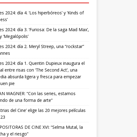
s 2024: día 4. ‘Los hiperbóreos’ y ‘Kinds of
ess’
s 2024: día 3. ‘Furiosa: De la saga Mad Max’,
 y ‘Megalópolis’
s 2024: día 2. Meryl Streep, una “rockstar”
annes
s 2024: día 1. Quentin Dupieux inaugura el
val entre risas con ‘The Second Act’, una
ia absurda ligera y fresca para empezar
uen pie
AN WAGNER: “Con las series, estamos
ndo de una forma de arte”
strias del Cine’ elige las 20 mejores películas
023
OSITORAS DE CINE XVI: “Selma Mutal, la
ha y el riesgo”