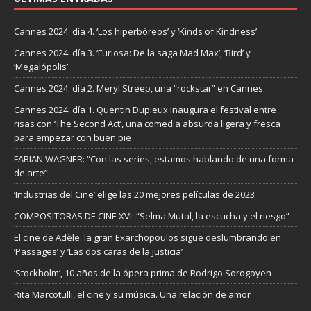
Cannes 2024: día 4. ‘Los hiperbóreos’ y ‘Kinds of Kindness’
Cannes 2024: día 3. ‘Furiosa: De la saga Mad Max’, ‘Bird’ y
‘Megalópolis’
Cannes 2024: día 2. Meryl Streep, una “rockstar” en Cannes
Cannes 2024: día 1. Quentin Dupieux inaugura el festival entre
risas con ‘The Second Act’, una comedia absurda ligera y fresca
para empezar con buen pie
FABIAN WAGNER: “Con las series, estamos hablando de una forma
de arte”
‘Industrias del Cine’ elige las 20 mejores películas de 2023
COMPOSITORAS DE CINE XVI: “Selma Mutal, la escucha y el riesgo”
El cine de Adèle: la gran Exarchopoulos sigue deslumbrando en
’Passages’ y ’Las dos caras de la justicia’
‘Stockholm’, 10 años de la ópera prima de Rodrigo Sorogoyen
Rita Marcotulli, el cine y su música. Una relación de amor