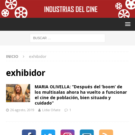
INICIO
exhibidor
exhibidor
MARIA OLIVELLA: “Después del ‘boom’ de
los multisalas ahora ha vuelto a funcionar
el cine de población, bien situado y
cuidado”
26 agosto, 2019
Lídia Oñate
1