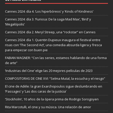
Cannes 2024: día 4. ‘Los hiperbóreos’ y ‘Kinds of Kindness’
Cannes 2024: día 3. ‘Furiosa: De la saga Mad Max’, ‘Bird’ y
‘Megalópolis’
Cannes 2024: día 2. Meryl Streep, una “rockstar” en Cannes
Cannes 2024: día 1. Quentin Dupieux inaugura el festival entre
risas con ‘The Second Act’, una comedia absurda ligera y fresca
para empezar con buen pie
FABIAN WAGNER: “Con las series, estamos hablando de una forma
de arte”
‘Industrias del Cine’ elige las 20 mejores películas de 2023
COMPOSITORAS DE CINE XVI: “Selma Mutal, la escucha y el riesgo”
El cine de Adèle: la gran Exarchopoulos sigue deslumbrando en
’Passages’ y ’Las dos caras de la justicia’
‘Stockholm’, 10 años de la ópera prima de Rodrigo Sorogoyen
Rita Marcotulli, el cine y su música. Una relación de amor