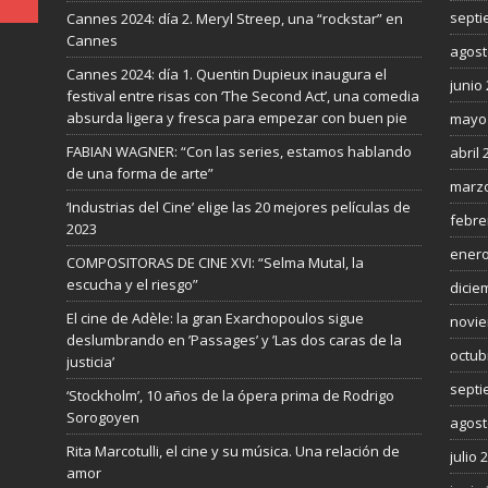
septi
Cannes 2024: día 2. Meryl Streep, una “rockstar” en
Cannes
agost
Cannes 2024: día 1. Quentin Dupieux inaugura el
junio
festival entre risas con ‘The Second Act’, una comedia
absurda ligera y fresca para empezar con buen pie
mayo
FABIAN WAGNER: “Con las series, estamos hablando
abril 
de una forma de arte”
marzo
‘Industrias del Cine’ elige las 20 mejores películas de
febre
2023
enero
COMPOSITORAS DE CINE XVI: “Selma Mutal, la
escucha y el riesgo”
dicie
El cine de Adèle: la gran Exarchopoulos sigue
novie
deslumbrando en ’Passages’ y ’Las dos caras de la
octub
justicia’
septi
‘Stockholm’, 10 años de la ópera prima de Rodrigo
Sorogoyen
agost
Rita Marcotulli, el cine y su música. Una relación de
julio 
amor