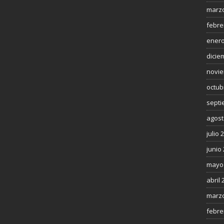
marzo
febre
enero
dicie
novie
octub
septi
agost
julio 
junio
mayo
abril 
marzo
febre