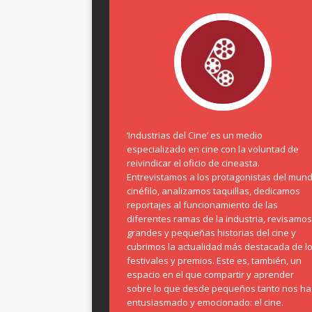
‘Industrias del Cine’ es un medio
especializado en cine con la voluntad de
reivindicar el oficio de cineasta.
Entrevistamos a los protagonistas del mun
cinéfilo, analizamos taquillas, dedicamos
reportajes al funcionamiento de las
diferentes ramas de la industria, revisamos
grandes y pequeñas historias del cine y
cubrimos la actualidad más destacada de l
festivales y premios. Este es, también, un
espacio en el que compartir y aprender
sobre lo que desde pequeños tanto nos ha
entusiasmado y emocionado: el cine.