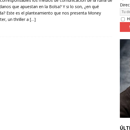
corresponsables los medios de comunicación de la ruina de
Direc
danos que apuestan en la Bolsa? Y si lo son, ¿en qué
a? Este es el planteamiento que nos presenta Money
24: día 4. ‘Los hiperbóreos’ y ‘Kinds of Kindness’
FESTIVALES
H
er, un thriller a
[…]
ÚLT