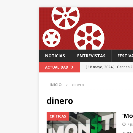
NOTICIAS
ENTREVISTAS
FESTIV
[ 18 mayo, 2024 ]
Cannes 20
ACTUALIDAD
FESTIVALES
INICIO
dinero
[ 18 mayo, 2024 ]
Cannes 20
[ 15 mayo, 2024 ]
Cannes 20
dinero
‘The Second Act’, una come
‘Mo
CRÍTICAS
FESTIVALES
7 j
[ 12 febrero, 2024 ]
FABIAN