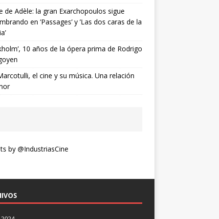
ne de Adèle: la gran Exarchopoulos sigue
mbrando en ’Passages’ y ’Las dos caras de la
ia’
kholm’, 10 años de la ópera prima de Rodrigo
goyen
Marcotulli, el cine y su música. Una relación
mor
s by @IndustriasCine
IVOS
 2024