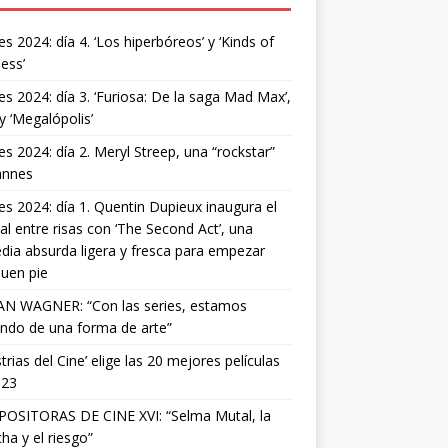
s 2024: día 4. ‘Los hiperbóreos’ y ‘Kinds of
ess’
s 2024: día 3. ‘Furiosa: De la saga Mad Max’,
 y ‘Megalópolis’
s 2024: día 2. Meryl Streep, una “rockstar”
annes
s 2024: día 1. Quentin Dupieux inaugura el
val entre risas con ‘The Second Act’, una
ia absurda ligera y fresca para empezar
uen pie
AN WAGNER: “Con las series, estamos
ndo de una forma de arte”
strias del Cine’ elige las 20 mejores películas
023
OSITORAS DE CINE XVI: “Selma Mutal, la
ha y el riesgo”