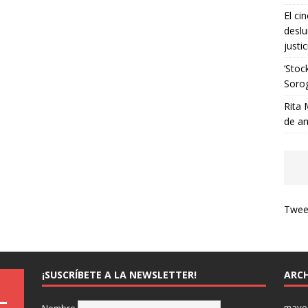
El ci
deslu
justic
‘Stoc
Soro
Rita 
de a
Tweet
¡SUSCRÍBETE A LA NEWSLETTER!
ARCH
mayo