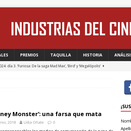
ALES
PREMIOS
TAQUILLA
HISTORIA
ANÁLISI
24: día 3. ‘Furiosa: De la saga Mad Max’, ‘Bird’ y ‘Megalópolis’
24: día 2. Meryl Streep, una “rockstar” en Cannes
FESTIVALES
24: día 1. Quentin Dupieux inaugura el festival entre risas con
dia absurda ligera y fresca para empezar con buen pie
¡SU
ney Monster’: una farsa que mata
Nom
unio, 2018
Lídia Oñate
0
 WAGNER: “Con las series, estamos hablando de una forma de
Apell