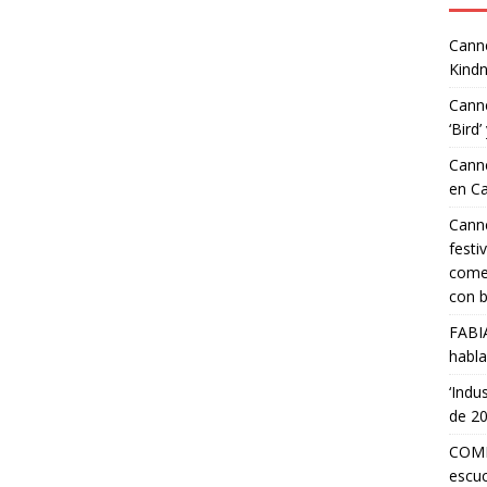
Canne
Kindn
Canne
‘Bird’
Canne
en C
Canne
festi
comed
con b
FABI
habla
‘Indu
de 2
COMP
escuc