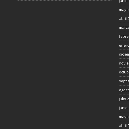
junio
mayo
abril 
marzo
febre
enero
dicie
novie
octub
septi
agost
julio 
junio
mayo
abril 