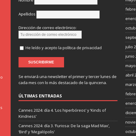
Nombre
febre
Apellidos
enero
Dirección de correo electrónico:
octub
septi
julio 
He leído y acepto la política de privacidad
junio
mayo
abril 
Se enviará una newsletter el primer y tercer lunes de
do
cada mes con lo más destacado de la quincena.
marzo
febre
ÚLTIMAS ENTRADAS
enero
os
Cannes 2024: día 4. ‘Los hiperbóreos’ y ‘Kinds of
dicie
Kindness’
novie
Cannes 2024: día 3. ‘Furiosa: De la saga Mad Max’,
octub
‘Bird’ y ‘Megalópolis’