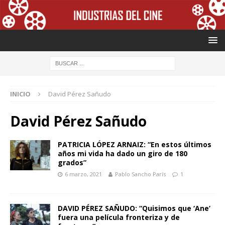
INICIO
David Pérez Sañudo
David Pérez Sañudo
PATRICIA LÓPEZ ARNAIZ: “En estos últimos
años mi vida ha dado un giro de 180
grados”
6 marzo, 2021
Pablo Sancho París
1
DAVID PÉREZ SAÑUDO: “Quisimos que ‘Ane’
fuera una película fronteriza y de