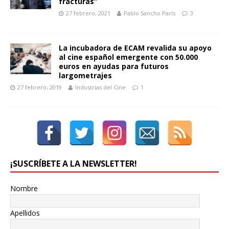
fracturas”
27 febrero, 2021
Pablo Sancho París
3
La incubadora de ECAM revalida su apoyo
al cine español emergente con 50.000
euros en ayudas para futuros
largometrajes
27 febrero, 2019
Industrias del Cine
1
¡SUSCRÍBETE A LA NEWSLETTER!
Nombre
Apellidos