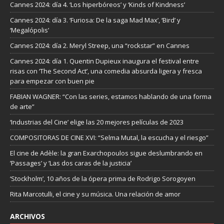
Cannes 2024: día 4. ‘Los hiperbóreos’ y ‘Kinds of Kindness’
Cannes 2024: día 3. ‘Furiosa: De la saga Mad Max’, ‘Bird’ y
‘Megalópolis’
Cannes 2024: día 2. Meryl Streep, una “rockstar” en Cannes
Cannes 2024: día 1. Quentin Dupieux inaugura el festival entre
risas con ‘The Second Act’, una comedia absurda ligera y fresca
para empezar con buen pie
FABIAN WAGNER: “Con las series, estamos hablando de una forma
de arte”
‘Industrias del Cine’ elige las 20 mejores películas de 2023
COMPOSITORAS DE CINE XVI: “Selma Mutal, la escucha y el riesgo”
El cine de Adèle: la gran Exarchopoulos sigue deslumbrando en
’Passages’ y ’Las dos caras de la justicia’
‘Stockholm’, 10 años de la ópera prima de Rodrigo Sorogoyen
Rita Marcotulli, el cine y su música. Una relación de amor
ARCHIVOS