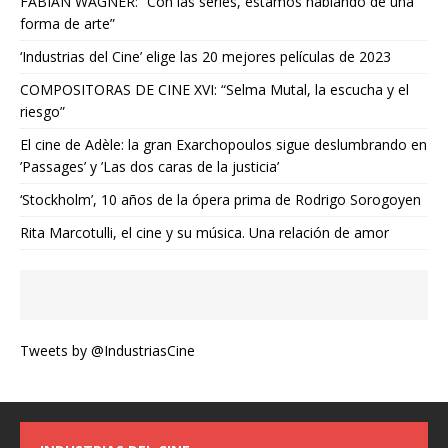
FABIAN WAGNER: “Con las series, estamos hablando de una
forma de arte”
‘Industrias del Cine’ elige las 20 mejores películas de 2023
COMPOSITORAS DE CINE XVI: “Selma Mutal, la escucha y el
riesgo”
El cine de Adèle: la gran Exarchopoulos sigue deslumbrando en
’Passages’ y ’Las dos caras de la justicia’
‘Stockholm’, 10 años de la ópera prima de Rodrigo Sorogoyen
Rita Marcotulli, el cine y su música. Una relación de amor
Tweets by @IndustriasCine